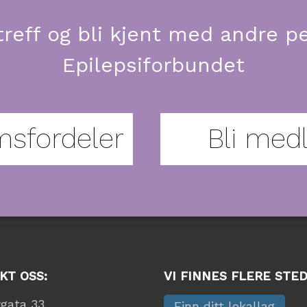
, treff og bli kjent med andr
Epilepsiforbundet
sfordeler
Bli med
KT OSS:
VI FINNES FLERE STE
rgata 33
Finn ditt lokallag