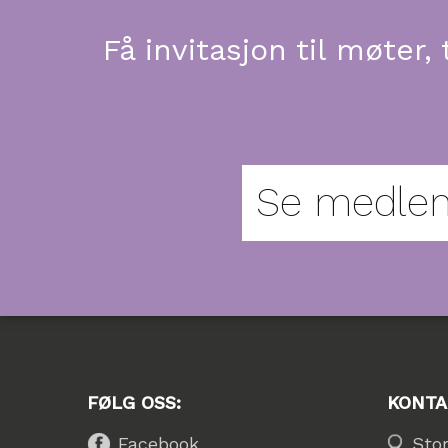
Få invitasjon til møter
Se medlem
FØLG OSS:
KONTA
Facebook
Sto