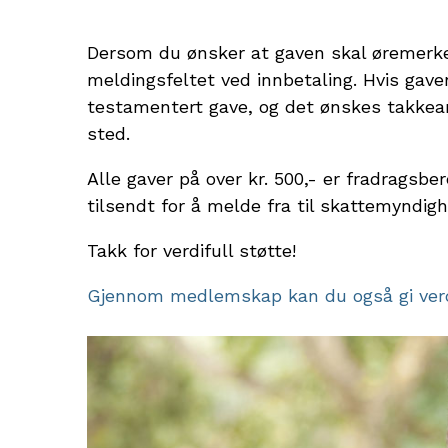
Dersom du ønsker at gaven skal øremerkes
meldingsfeltet ved innbetaling. Hvis gave
testamentert gave, og det ønskes takkea
sted.
Alle gaver på over kr. 500,- er fradragsb
tilsendt for å melde fra til skattemyndig
Takk for verdifull støtte!
Gjennom medlemskap kan du også gi verdif