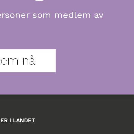
e personer som medlem av
lem nå
DER I LANDET