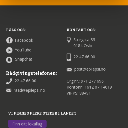
FØLG OSS:
KONTAKT OSS:
Storgata 33
Facebook
0184 Oslo
YouTube
22 47 66 00
Snapchat
post@epilepsi.no
Rådgivingstelefonen:
22 47 66 00
Org.nr.: 971 277 696
Kontonr.: 1612 07 14019
raad@epilepsi.no
VIPPS: 88491
VI FINNES FLERE STEDER I LANDET
Finn ditt lokallag