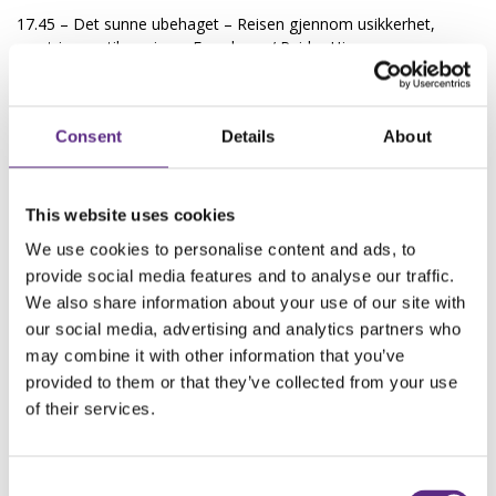
17.45 – Det sunne ubehaget – Reisen gjennom usikkerhet,
mestring og tilpasning – Foredrag v/ Reidar Hjermann,
psykologspesialist og barneombud i Norge fra 2004-2012
18.15 – Pause
Consent
Details
About
18.30 – Å gå sammen om å få til ting – Foredrag ved Troels
Mathisen: Gjennom en unik kombinasjon av sterk faglig innsikt
og en livshistorie du aldri glemmer, gir Troels inspirasjon og
This website uses cookies
verktøy for å ta positiv kontroll.
We use cookies to personalise content and ads, to
19.15 – Å løfte epilepsi, epilepsirelaterte diagnoser og
provide social media features and to analyse our traffic.
FDS/PNES.
Hvordan ønsker du å bidra? Og hvordan hjelper vi i
gang?
Foredrag v/ Wojoud Mejalli, organisasjonsrådgiver
We also share information about your use of our site with
our social media, advertising and analytics partners who
19.45 - Avslutning
may combine it with other information that you’ve
Påmelding sendes
post@epilepsi.no
innen 6. februar.
provided to them or that they’ve collected from your use
Merk påmeldingen med "Vestfold".
of their services.
Vi håper å se deg der – velkommen!
Consent