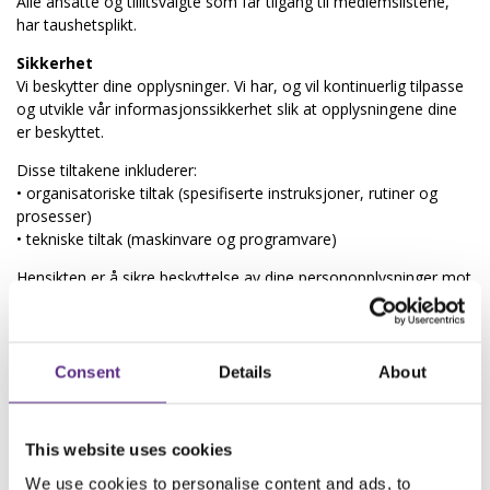
Alle ansatte og tillitsvalgte som får tilgang til medlemslistene,
har taushetsplikt.
Sikkerhet
Vi beskytter dine opplysninger. Vi har, og vil kontinuerlig tilpasse
og utvikle vår informasjonssikkerhet slik at opplysningene dine
er beskyttet.
Disse tiltakene inkluderer:
• organisatoriske tiltak (spesifiserte instruksjoner, rutiner og
prosesser)
• tekniske tiltak (maskinvare og programvare)
Hensikten er å sikre beskyttelse av dine personopplysninger mot
sletting, tap, endring, uautorisert tilgang og publisering, og andre
mulige sikkerhetsbrudd.
Bruk av informasjonskapsler
Consent
Details
About
www.epilepsi.no benytter såkalte informasjonskapsler (cookies).
En informasjonskapsel er en liten tekstfil som blir lagret på din
datamaskin av nettstedet du besøker. Filen inneholder
This website uses cookies
informasjon som blir brukt til å støtte deg som bruker og til
statistikk.
We use cookies to personalise content and ads, to