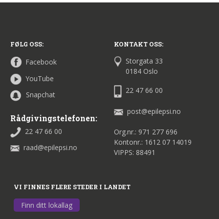
FØLG OSS:
KONTAKT OSS:
Storgata 33
Facebook
0184 Oslo
YouTube
22 47 66 00
Snapchat
post@epilepsi.no
Rådgivingstelefonen:
22 47 66 00
Org.nr.: 971 277 696
Kontonr.: 1612 07 14019
raad@epilepsi.no
VIPPS: 88491
VI FINNES FLERE STEDER I LANDET
Finn ditt lokallag