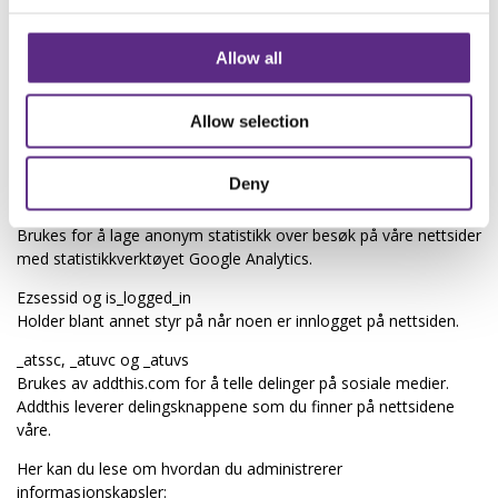
enkeltes personvern. Den berettigede interessen er å forbedre
våre tjenester.
Allow all
Informasjonskapsler kan slås av i de fleste nettlesere gjennom
menyvalg som innstillinger, sikkerhet eller lignende. Dette vil
Allow selection
imidlertid få konsekvenser for bruken av nettstedet. Du kan for
eksempel ikke logge deg inn.
Deny
Informasjonskapsler som er brukt på dette nettstedet:
_ga, _gid og _gat
Brukes for å lage anonym statistikk over besøk på våre nettsider
med statistikkverktøyet Google Analytics.
Ezsessid og is_logged_in
Holder blant annet styr på når noen er innlogget på nettsiden.
_atssc, _atuvc og _atuvs
Brukes av addthis.com for å telle delinger på sosiale medier.
Addthis leverer delingsknappene som du finner på nettsidene
våre.
Her kan du lese om hvordan du administrerer
informasjonskapsler: