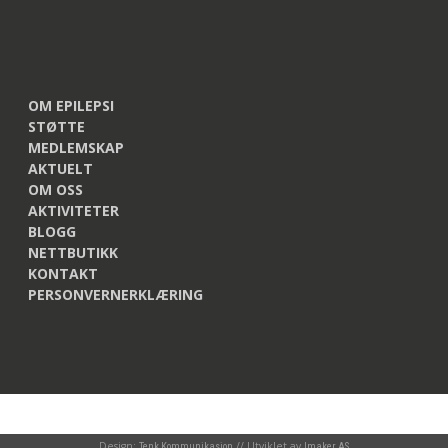
OM EPILEPSI
STØTTE
MEDLEMSKAP
AKTUELT
OM OSS
AKTIVITETER
BLOGG
NETTBUTIKK
KONTAKT
PERSONVERNERKLÆRING
Design:
// Utviklet av
Tenk Kommunikasjon
Imaker AS