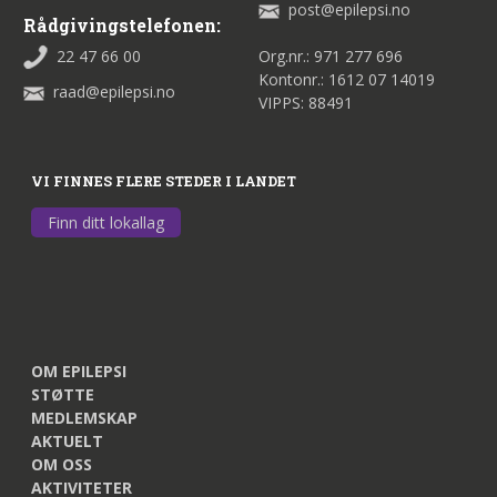
post@epilepsi.no
Rådgivingstelefonen:
22 47 66 00
Org.nr.: 971 277 696
Kontonr.: 1612 07 14019
raad@epilepsi.no
VIPPS: 88491
VI FINNES FLERE STEDER I LANDET
Finn ditt lokallag
OM EPILEPSI
STØTTE
MEDLEMSKAP
AKTUELT
OM OSS
AKTIVITETER