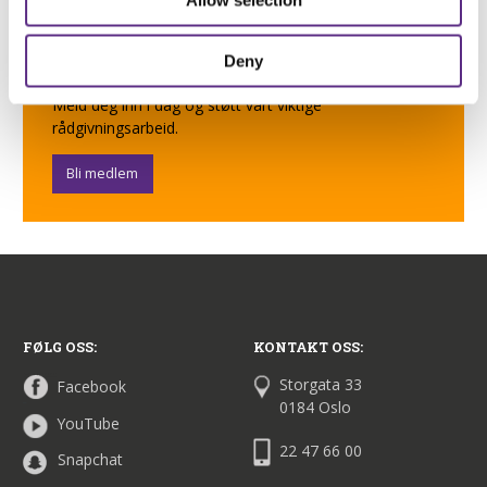
hverdagsmestring kan være
vanskelig. Epilepsiforbundet
Deny
tilbyr råd og støtte på veien.
Meld deg inn i dag og støtt vårt viktige
rådgivningsarbeid.
Bli medlem
FØLG OSS:
KONTAKT OSS:
Storgata 33
Facebook
0184 Oslo
YouTube
22 47 66 00
Snapchat