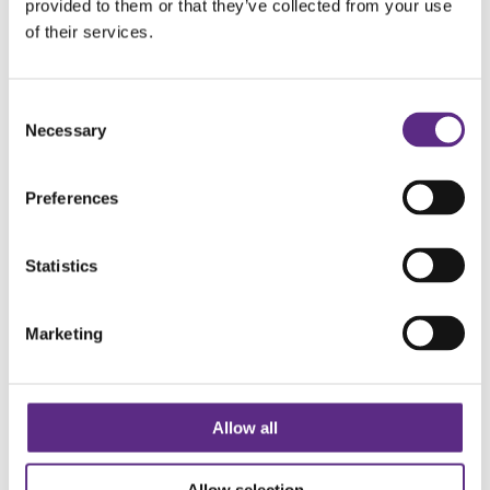
provided to them or that they’ve collected from your use
Meld deg inn i dag og støtt vårt viktige
of their services.
rådgivningsarbeid.
Bli medlem
Consent
Necessary
Selection
Preferences
Statistics
Marketing
Alle fortjener en trygg hverdag
Allow all
Reisen fra anfallsredsel til
Allow selection