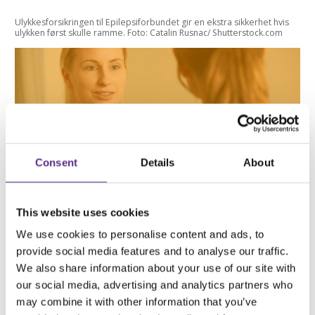
Ulykkesforsikringen til Epilepsiforbundet gir en ekstra sikkerhet hvis
ulykken først skulle ramme. Foto: Catalin Rusnac/ Shutterstock.com
Consent
Details
About
Alle fortjener en trygg hverdag
This website uses cookies
Reisen fra anfallsredsel til
We use cookies to personalise content and ads, to
provide social media features and to analyse our traffic.
hverdagsmestring kan være
We also share information about your use of our site with
vanskelig. Epilepsiforbundet
our social media, advertising and analytics partners who
tilbyr råd og støtte på veien.
may combine it with other information that you’ve