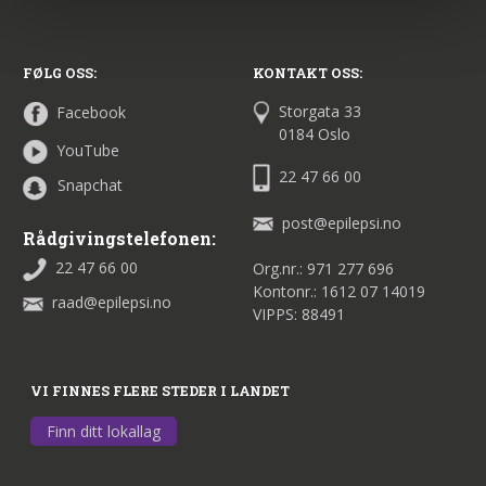
FØLG OSS:
KONTAKT OSS:
Storgata 33
Facebook
0184 Oslo
YouTube
22 47 66 00
Snapchat
post@epilepsi.no
Rådgivingstelefonen:
22 47 66 00
Org.nr.: 971 277 696
Kontonr.: 1612 07 14019
raad@epilepsi.no
VIPPS: 88491
VI FINNES FLERE STEDER I LANDET
Finn ditt lokallag