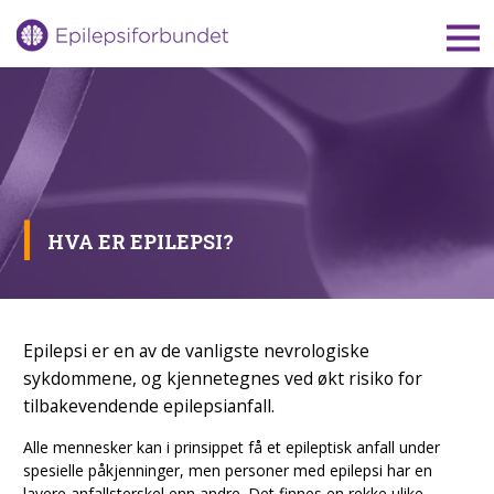
Gå
til
innholdet
HVA ER EPILEPSI?
Epilepsi er en av de vanligste nevrologiske
sykdommene, og kjennetegnes ved økt risiko for
tilbakevendende epilepsianfall.
Alle mennesker kan i prinsippet få et epileptisk anfall under
spesielle påkjenninger, men personer med epilepsi har en
lavere anfallsterskel enn andre. Det finnes en rekke ulike