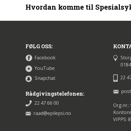
Hvordan komme til Spesialsyk
FØLG OSS:
KONTA
Stor
Facebook
0184
YouTube
22 4
Snapchat
post
Rådgivingstelefonen:
22 47 66 00
Org.nr.:
Kontonr
raad@epilepsi.no
VIPPS: 