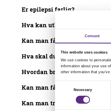
Er epilepsi farlig?
Hva kan utløse anfall?
Consent
Kan man få epilepsianfall av 
This website uses cookies
Hva skal du gjøre hvis noen få
We use cookies to personalis
information about your use of
Hvordan bruker man akuttme
other information that you’ve
Consent
Kan man få barn?
Selection
Necessary
Kan man trene?