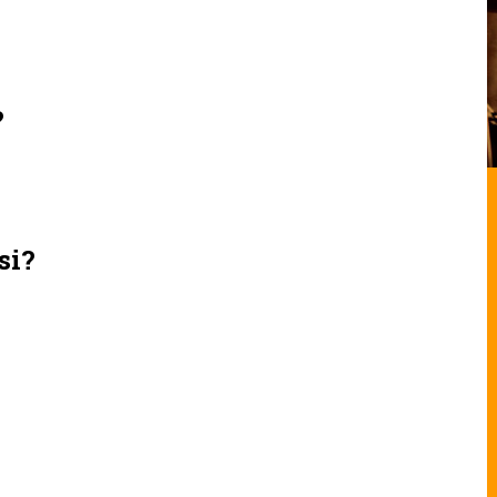
?
si?