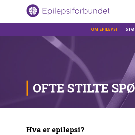
Gå
OM EPILEPSI
STØ
til
innholdet
OFTE STILTE SP
Hva er epilepsi?