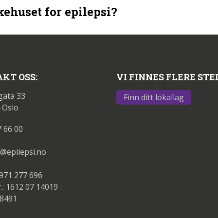
ehuset for epilepsi?
KT OSS:
VI FINNES FLERE STE
gata 33
Finn ditt lokallag
 Oslo
7 66 00
@epilepsi.no
 971 277 696
.: 1612 07 14019
88491