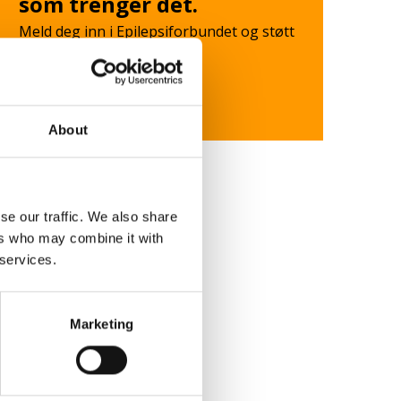
som trenger det.
Meld deg inn i Epilepsiforbundet og støtt
det viktige arbeidet.
Bli medlem
About
se our traffic. We also share
ers who may combine it with
 services.
Marketing