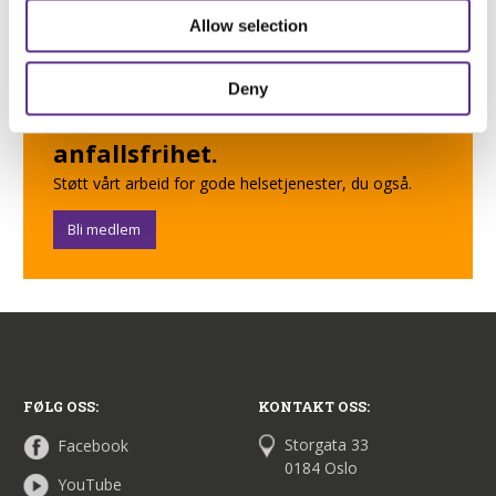
sikret riktig oppfølging i
Allow selection
helsevesenet. God
epilepsibehandling handler om
Deny
mer enn jakten på
anfallsfrihet.
Støtt vårt arbeid for gode helsetjenester, du også.
Bli medlem
FØLG OSS:
KONTAKT OSS:
Storgata 33
Facebook
0184 Oslo
YouTube