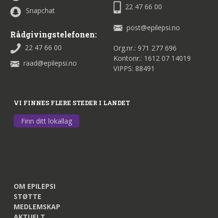
22 47 66 00
Snapchat
post@epilepsi.no
Rådgivingstelefonen:
22 47 66 00
Org.nr.: 971 277 696
Kontonr.: 1612 07 14019
raad@epilepsi.no
VIPPS: 88491
VI FINNES FLERE STEDER I LANDET
Finn ditt lokallag
OM EPILEPSI
STØTTE
MEDLEMSKAP
AKTUELT