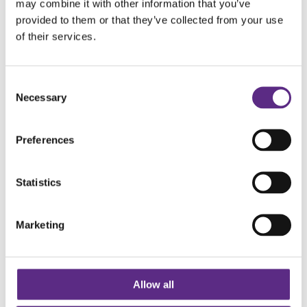
may combine it with other information that you’ve
provided to them or that they’ve collected from your use
VAGUSNERVESTIMULATOR
of their services.
KETOGEN DIETT
Consent
Necessary
Selection
Preferences
Statistics
Marketing
Hjelp oss å styrke helsetilbudet
Alle med epilepsi bør være
Allow all