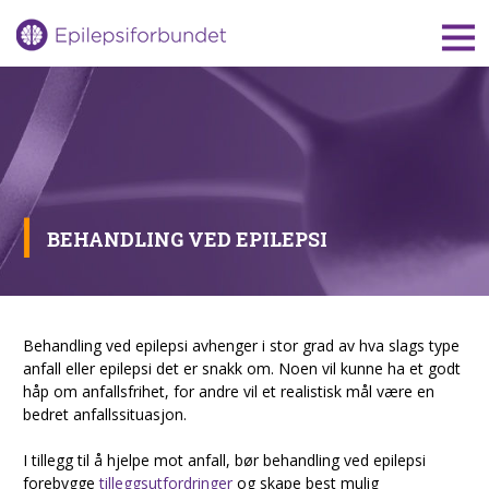
Gå
til
innholdet
BEHANDLING VED EPILEPSI
Behandling ved epilepsi avhenger i stor grad av hva slags type
anfall eller epilepsi det er snakk om. Noen vil kunne ha et godt
håp om anfallsfrihet, for andre vil et realistisk mål være en
bedret anfallssituasjon.
I tillegg til å hjelpe mot anfall, bør behandling ved epilepsi
forebygge
tilleggsutfordringer
og skape best mulig