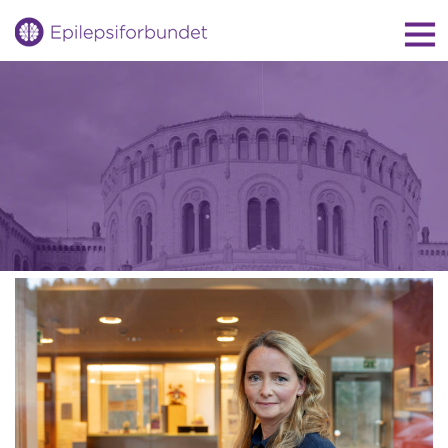
Gå
til
innholdet