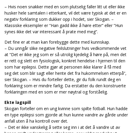
– Hvis noen snakker med en som plutselig faller litt ut eller ikke
husker hele samtalen i etterkant, vil det være typisk at det er en
negativ forklaring som dukker opp i hodet, sier Skogan. –
Klassiske eksempler er “Han gadd ikke å høre etter” eller “Hun
synes ikke det var interessant å prate med meg”.
Det fine er at man kan forebygge dette med kunnskap.
– Du unngår slike negative feilslutninger hvis vedkommende vet
at “Det er ikke jeg som er så utrolig kjedelig å høre på, men det
er rett og slett en fysiologisk, konkret hendelse i hjernen til den
som har epilepsi. Dette gjør at personen ikke klarer å få med
seg det som blir sagt eller hente det fra hukommelsen etterpå”,
sier Skogan. – Hvis du forteller dette, gir du folk rundt deg en
forklaring som er mindre farlig. Da erstatter du den konstruerte
forklaringen med en som er mer nøytral og forståelig.
Ekte lagspill
Skogan forteller om en ung kvinne som spilte fotball. Hun hadde
en type epilepsi som gjorde at hun kunne vandre av gårde under
anfall uten å ha kontroll over det.
– Det er ikke vanskelig å sette seg inn i at det å vandre ut av