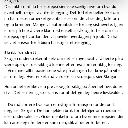
Skogan.
Det faktum at du har epilepsi sier ikke særlig mye om hva du
eventuelt trenger av tilrettelegging. Det forteller heller ikke om
du har nesten umerkelige anfall eller om de vil se deg falle om
og få kramper. Mange vil automatisk se for seg sistnevnte. Igjen
er det på tide å være klar med enkelt språk og fortelle om din
epilepsi, og hvordan den vil påvirke hverdagen på jobb. Du har
selv et ansvar for å bidra til riktig tilrettelegging.
Skritt for skritt
Skogan understreker at selv om det er mye positivt å hente på å
være åpen, er det viktig å kjenne etter hva som er riktig for deg.
– Vi minner alltid pasientene våre på at ingen har krav på å vite
alt om deg. Hver enkelt må vurdere sin situasjon, sier Skogan.
Hun anbefaler likevel å prøve seg forsiktig på åpenhet hvis du er
i tvil. Det er nemlig stor sjans for at det gir deg bedre livskvalitet.
– Du må sortere hva som er nyttig informasjon for de rundt
deg, sier Skogan. De har sjelden bruk for detaljer om medisiner
eller undersøkelser. Gi dem enkel info om hvordan epilepsien din
kan arte seg når dere er sammen, slik at de er forberedt.