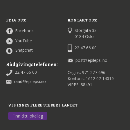
FØLG OSS:
KONTAKT OSS:
Storgata 33
Facebook
0184 Oslo
YouTube
22 47 66 00
Snapchat
post@epilepsi.no
Rådgivingstelefonen:
22 47 66 00
Org.nr.: 971 277 696
Kontonr.: 1612 07 14019
raad@epilepsi.no
VIPPS: 88491
VI FINNES FLERE STEDER I LANDET
Finn ditt lokallag