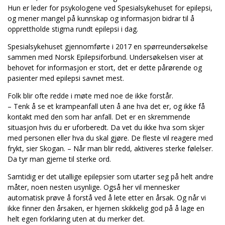
Hun er leder for psykologene ved Spesialsykehuset for epilepsi,
og mener mangel på kunnskap og informasjon bidrar til å
opprettholde stigma rundt epilepsi i dag.
Spesialsykehuset gjennomførte i 2017 en spørreundersøkelse
sammen med Norsk Epilepsiforbund. Undersøkelsen viser at
behovet for informasjon er stort, det er dette pårørende og
pasienter med epilepsi savnet mest.
Folk blir ofte redde i møte med noe de ikke forstår.
– Tenk å se et krampeanfall uten å ane hva det er, og ikke få
kontakt med den som har anfall. Det er en skremmende
situasjon hvis du er uforberedt. Da vet du ikke hva som skjer
med personen eller hva du skal gjøre. De fleste vil reagere med
frykt, sier Skogan. – Når man blir redd, aktiveres sterke følelser.
Da tyr man gjerne til sterke ord.
Samtidig er det utallige epilepsier som utarter seg på helt andre
måter, noen nesten usynlige. Også her vil mennesker
automatisk prøve å forstå ved å lete etter en årsak. Og når vi
ikke finner den årsaken, er hjernen skikkelig god på å lage en
helt egen forklaring uten at du merker det.