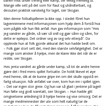
banen midt under trening eller kamp, ser veldig merkelig ut.
Mange ville sett på det som for flaut og uhåndterbart, og
dessuten praktisk vanskelig for laget, sier Skogan.
Men denne fotballspilleren la ikke opp. I stedet fôret hun
lagvenninnene med informasjonen som hjalp dem å forstå hva
som pågikk når hun fikk anfall. Hun gav informasjon som “Hvis
jeg vandrer av gårde, så vær så snill og gjør sånn og sånn, for
dette er epilepsi. Det ordner seg av seg selv etterpå”. Da
opplevde hun at folk gjorde akkurat det hun hadde bedt om.
– Folk gjør stort sett det, med den største selvfølgelighet. Det er
mange som ønsker å hjelpe, men de klarer ikke det når de er
redde, sier Skogan.
Hvis jenta vandret av gårde under kamp, så lot de andre henne
gjøre det i fred mens spillet fortsatte. De holdt likevel et øye
med henne, slik at de kunne gripe inn om det skulle oppstå en
farlig situasjon. Når anfallet var over, kom hun inn i spillet igjen.
– Det var ingen stor greie. Og hun var så glad i jentene på laget!
Hun følte seg godt ivaretatt, sier Skogan. – Hun hadde gitt
omgivelsene anledning til å hjelpe henne og vise omsorg. Det er
mange medmennesker der ute som helt naturlig tar de