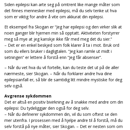
Siden epilepsi kan arte seg på omtrent like mange måter som
det finnes mennesker med epilepsi, må du selv tenke ut hva
som er viktig for andre å vite om akkurat din epilepsi.
Et eksempel fra Skogan er “Jeg har epilepsi og den virker slik at
noen ganger blir hjernen min så opptatt. Aktiviteten forstyrrer
meg så mye at jeg kanskje ikke får med meg det du sier.”
– Det er en enkel beskjed som folk klarer å ta i mot. Bruk ord
som du ellers bruker i dagligtalen. “Jeg kan ramle ut midt i
setningen” er lettere å forstå enn “Jeg får absenser”.
– Når du vet hva du vil fortelle, kan du teste det ut på de aller
nærmeste, sier Skogan. – Når du forklarer andre hva dine
epilepsianfall er, så blir de samtidig litt mindre mystiske for deg
selv også.
Avgrense sykdommen
Det er altså en positiv bivirkning av å snakke med andre om din
epilepsi: Du tydeliggjør den også for deg selv.
– Når du definerer sykdommen din, vil du som oftest se den
mer utenfra. I prosessen med å hjelpe andre til å forstå, må du
selv forstå på nye måter, sier Skogan. – Det er nesten som om