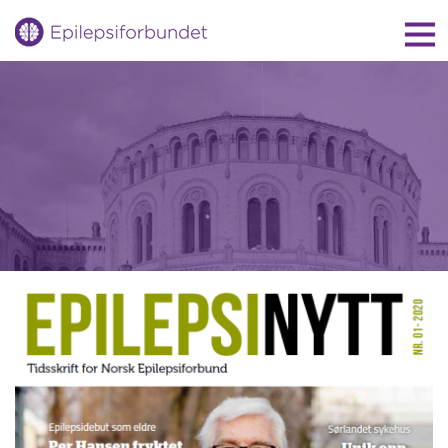
Gå
til
innholdet