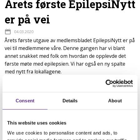
Årets første EpilepsiNytt
er på vei
04.03.2020
Årets første utgave av medlemsbladet EpilepsiNytt er på
vei til medlemmene våre. Denne gangen har vi blant
annet snakket med folk om hvordan de opplevde det
første møte med epilepsien. Vi har også en ny spalte
med nytt fra lokallagene.
Når du får epilepsi som godt voksen, kan anfallene minne om
demens. Det opplevde mannen som vi har snakket med. Han
fikk sitt første epilepsianfall da han var 70 år, og var lenge redd
Consent
Details
About
for at han begynte å bli dement.
Vi har også snakket med en familie som forteller om hvordan
alle sammen ble påvirket da lillesøsteren fikk epilepsi for to år
This website uses cookies
siden. Det var en tøff overgang til den nye situasjonen, og det
We use cookies to personalise content and ads, to
meste av informasjon om sykdommen måtte de lete seg fram