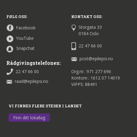
FØLG OSS:
KONTAKT OSS:
Storgata 33
Facebook
0184 Oslo
YouTube
22 47 66 00
Snapchat
post@epilepsi.no
Rådgivingstelefonen:
22 47 66 00
Org.nr.: 971 277 696
Kontonr.: 1612 07 14019
raad@epilepsi.no
VIPPS: 88491
VI FINNES FLERE STEDER I LANDET
Finn ditt lokallag