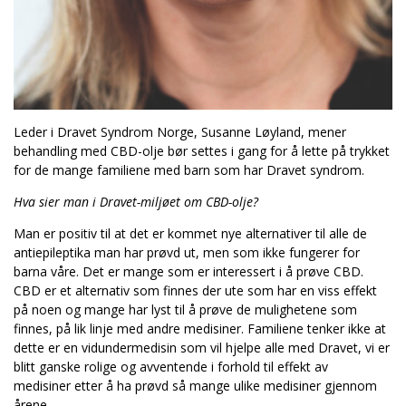
Leder i Dravet Syndrom Norge, Susanne Løyland, mener
behandling med CBD-olje bør settes i gang for å lette på trykket
for de mange familiene med barn som har Dravet syndrom.
Hva sier man i Dravet-miljøet om CBD-olje?
Man er positiv til at det er kommet nye alternativer til alle de
antiepileptika man har prøvd ut, men som ikke fungerer for
barna våre. Det er mange som er interessert i å prøve CBD.
CBD er et alternativ som finnes der ute som har en viss effekt
på noen og mange har lyst til å prøve de mulighetene som
finnes, på lik linje med andre medisiner. Familiene tenker ikke at
dette er en vidundermedisin som vil hjelpe alle med Dravet, vi er
blitt ganske rolige og avventende i forhold til effekt av
medisiner etter å ha prøvd så mange ulike medisiner gjennom
årene.