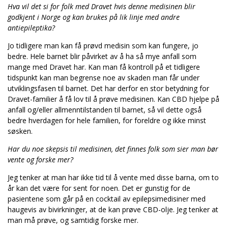
Hva vil det si for folk med Dravet hvis denne medisinen blir
godkjent i Norge og kan brukes på lik linje med andre
antiepileptika?
Jo tidligere man kan få prøvd medisin som kan fungere, jo
bedre. Hele barnet blir påvirket av å ha så mye anfall som
mange med Dravet har. Kan man få kontroll på et tidligere
tidspunkt kan man begrense noe av skaden man får under
utviklingsfasen til barnet. Det har derfor en stor betydning for
Dravet-familier å få lov til å prøve medisinen. Kan CBD hjelpe på
anfall og/eller allmenntilstanden til barnet, så vil dette også
bedre hverdagen for hele familien, for foreldre og ikke minst
søsken.
Har du noe skepsis til medisinen, det finnes folk som sier man bør
vente og forske mer?
Jeg tenker at man har ikke tid til å vente med disse barna, om to
år kan det være for sent for noen. Det er gunstig for de
pasientene som går på en cocktail av epilepsimedisiner med
haugevis av bivirkninger, at de kan prøve CBD-olje. Jeg tenker at
man må prøve, og samtidig forske mer.