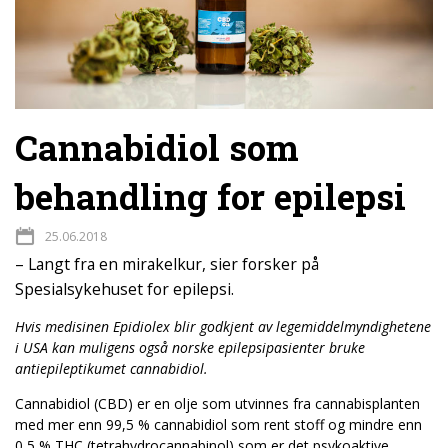
Cannabidiol som
behandling for epilepsi
25.06.2018
– Langt fra en mirakelkur, sier forsker på
Spesialsykehuset for epilepsi.
Hvis medisinen Epidiolex blir godkjent av legemiddelmyndighetene
i USA kan muligens også norske epilepsipasienter bruke
antiepileptikumet cannabidiol.
Cannabidiol (CBD) er en olje som utvinnes fra cannabisplanten
med mer enn 99,5 % cannabidiol som rent stoff og mindre enn
0,5 % THC (tetrahydrocannabinol) som er det psykoaktive