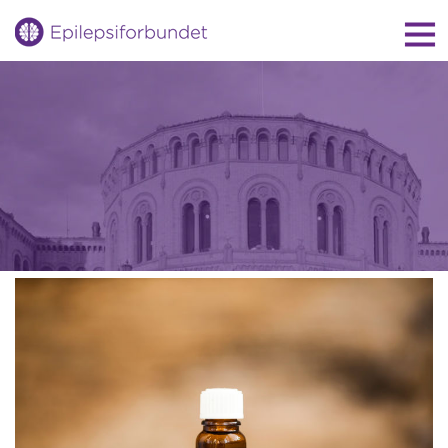
Gå
til
innholdet