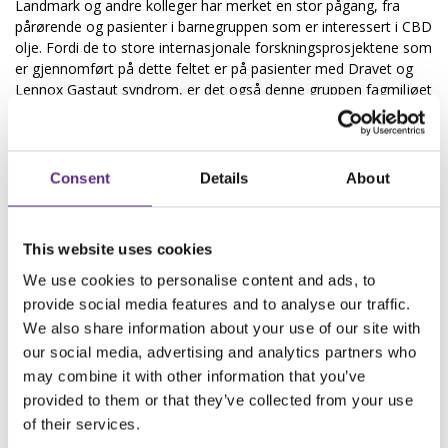
Landmark og andre kolleger har merket en stor pågang, fra
pårørende og pasienter i barnegruppen som er interessert i CBD
olje. Fordi de to store internasjonale forskningsprosjektene som
er gjennomført på dette feltet er på pasienter med Dravet og
Lennox Gastaut syndrom, er det også denne gruppen fagmiljøet
på SSE har jobbet med å utrede om det norske helsevesenet
skal behandle med den nye medisinen. Selv om medisinen
fungerer bra på noen er Landmark klar i sin advarsel:
Consent
Details
About
– Det er slett ikke noen mirakelkur. Denne medisinen har fått
mer oppmerksomhet enn andre nye medisiner, fordi det er noe
nytt og kanskje fordi noen har fått veldig god effekt. Men vi vet
This website uses cookies
at alt som virker har bivirkninger. Faren for leverskader er der og
man vet at CBD påvirker andre antiepileptika i kroppen. Det er
We use cookies to personalise content and ads, to
vist i forskningsstudier at CBD kan gi toksiske nivåer i blodet av
provide social media features and to analyse our traffic.
andre medisiner man bruker. Man vet fra studier at jo mer man
We also share information about your use of our site with
kan om behandling og epilepsi, jo mer skeptisk er man til nye
our social media, advertising and analytics partners who
preparater som dukker opp som man ikke har god nok
dokumentasjon til enda. Jo mindre man kan, jo mindre kritiske
may combine it with other information that you’ve
spørsmål stiller man og disse historiene har en tendens til å
provided to them or that they’ve collected from your use
komme på nett.
of their services.