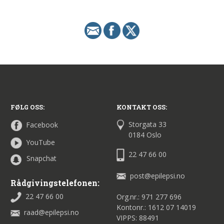
FØLG OSS:
KONTAKT OSS:
Storgata 33
Facebook
0184 Oslo
YouTube
22 47 66 00
Snapchat
post@epilepsi.no
Rådgivingstelefonen:
22 47 66 00
Org.nr.: 971 277 696
Kontonr.: 1612 07 14019
raad@epilepsi.no
VIPPS: 88491