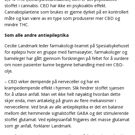
stoffet i cannabis. CBD har ikke en psykoaktiv effekt.
Cannabisplantene som brukes er gjerne dyrket på en kontrollert
måte og kan være av en type som produserer mer CBD og
mindre THC.
Som alle andre antiepileptika
Cecilie Landmark leder farmakologi-teamet på Spesialsykehuset
for epilepsi hvor en gruppe med farmasøyter, farmakologer og
barneleger har gått gjennom forskningen på feltet for å vurdere
om noen pasienter kunne begynne behandling med ren CBD-
olje.
– CBD virker dempende på nerveceller og har en
krampedempende effekt i hjernen. Slik hindrer stoffet sjansen
for å utløse anfall. Man vet ikke helt nøyaktig hvordan dette
skjer enda, men antakelig på grunn av flere mekanismer i
nervecellene. Ved bruk av alle antiepileptika er det en balanse
mellom det hemmende signalstoffet GABA og det stimulerende
stoffet glutamat. Ved epilepsianfall frigjøres det masse glutamat
som gir anfall, forklarer Landmark.