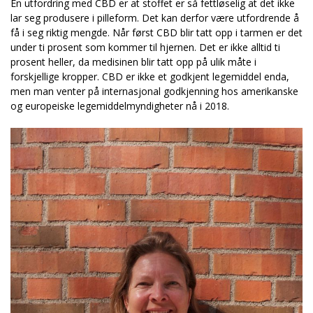
En utfordring med CBD er at stoffet er så fettløselig at det ikke
lar seg produsere i pilleform. Det kan derfor være utfordrende å
få i seg riktig mengde. Når først CBD blir tatt opp i tarmen er det
under ti prosent som kommer til hjernen. Det er ikke alltid ti
prosent heller, da medisinen blir tatt opp på ulik måte i
forskjellige kropper. CBD er ikke et godkjent legemiddel enda,
men man venter på internasjonal godkjenning hos amerikanske
og europeiske legemiddelmyndigheter nå i 2018.