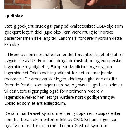
Epidiolex
Statlig godkjent bruk og tilgang på kvalitetssikret CBD-olje som
godkjent legemiddel (Epidiolex) kan være mulig for norske
pasienter innen ikke lang tid. Landmark forklarer hvordan dette
kan skje:
– I løpet av sommeren/høsten er det forventet at det blir tatt en
avgjørelse av US. Food and drug administration og europeiske
legemiddelmyndigheter, European Medicines Agency, om
legemiddelet Epidiolex blir godkjent for det internasjonale
markedet. De amerikanske legemiddelmyndighetene er ofte
førende for det som skjer i Europa, og hvis EU godtar Epidiolex
vil den være tilgjengelig også for nordmenn. Videre vil
legemiddelverket her i Norge vurdere norsk godkjenning av
Epidiolex som et antiepileptikum.
De som har Dravet syndrom er den gruppen epilepsipasienter
som har best dokumentert effekt av CBD. Behandlingen kan
også være bra for noen med Lennox Gastaut syndrom.