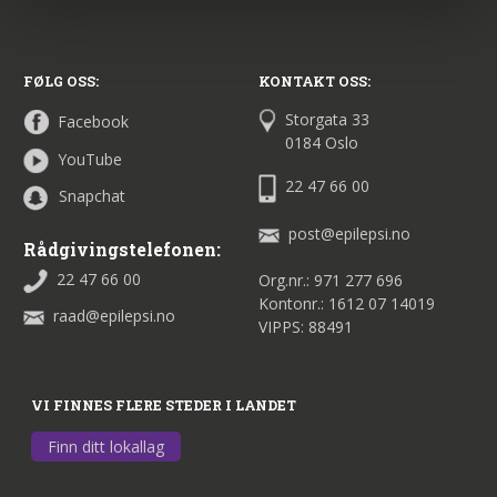
FØLG OSS:
KONTAKT OSS:
Storgata 33
Facebook
0184 Oslo
YouTube
22 47 66 00
Snapchat
post@epilepsi.no
Rådgivingstelefonen:
22 47 66 00
Org.nr.: 971 277 696
Kontonr.: 1612 07 14019
raad@epilepsi.no
VIPPS: 88491
VI FINNES FLERE STEDER I LANDET
Finn ditt lokallag