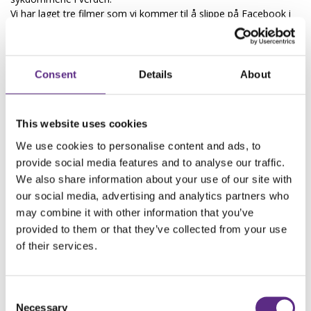
Vi har laget tre filmer som vi kommer til å slippe på Facebook i
løpet av dagen. Du vil også i etterkant kunne finne dem på
YouTube-kanalen vår.
Den første filmen
handler om hvordan man kan mestre frykt for
Consent
Details
About
anfall i hverdagen. For noen kan frykten for anfall være et større
problem enn selve anfallet. Men det finnes hjelp å få.
This website uses cookies
En del av dem som har epilepsi opplever dessverre sosial
utestenging på grunn av epilepsien. I
den neste filmen
forteller
We use cookies to personalise content and ads, to
Emma Lovise Larsen, leder i ungdomsrådet vårt, om hvordan
provide social media features and to analyse our traffic.
hun har opplevd det. Og lege og forsker Marte Syvertsen
We also share information about your use of our site with
forteller om forskning hun og kolleger har gjort på feltet, og hva
our social media, advertising and analytics partners who
hun tror må til for at mennesker med epilepsi ikke skal oppleve å
may combine it with other information that you’ve
bli utestengt.
provided to them or that they’ve collected from your use
of their services.
Epilepsiforbundet jobber også for mennesker med
PNES-
diagnose
, selv om det er noe annet enn epilepsi. PNES-anfallene
kan være like alvorlige som epilepsianfall. I
den siste filmen
snakker vår rådgiver Benthe Lill Krigerød med fag- og
Consent
forskningssykepleier Hilde Karterud fra Spesialsykehuset for
Necessary
Selection