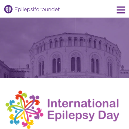
Gå
til
innholdet