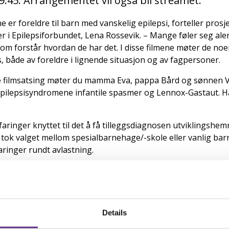
9:45. Arrangementet vil også bli streamet.
 er foreldre til barn med vanskelig epilepsi, forteller prosj
i Epilepsiforbundet, Lena Rossevik. – Mange føler seg alen
som forstår hvordan de har det. I disse filmene møter de noe
s, både av foreldre i lignende situasjon og av fagpersoner.
e filmsatsing møter du mamma Eva, pappa Bård og sønnen Vilj
 epilepsisyndromene infantile spasmer og Lennox-Gastaut. H
faringer knyttet til det å få tilleggsdiagnosen utviklingshem
 tok valget mellom spesialbarnehage/-skole eller vanlig ba
aringer rundt avlastning.
et kan være veldig sårt og vanskelig å snakke om, sier Ros
lg.
en: «Det første vi tenkte var at vi trenger ikke avlastning. Vi
Details