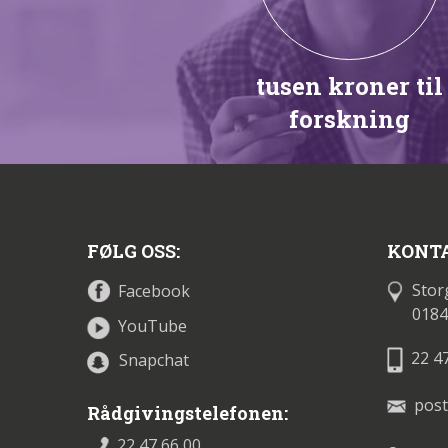
tusen kroner til
forskning
FØLG OSS:
KONTA
Stor
Facebook
0184
YouTube
22 4
Snapchat
post
Rådgivingstelefonen:
22 47 66 00