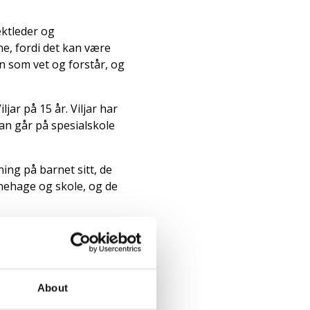
ektleder og
e, fordi det kan være
n som vet og forstår, og
ar på 15 år. Viljar har
an går på spesialskole
ning på barnet sitt, de
rnehage og skole, og de
sevik. – Her må mange
 var jo litt slitne, men
About