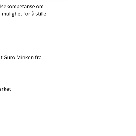
helsekompetanse om
mulighet for å stille
ist Guro Minken fra
erket