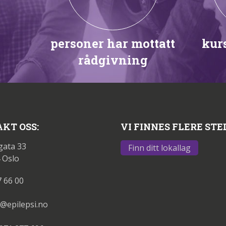
personer har mottatt
kurs
rådgivning
KT OSS:
VI FINNES FLERE STE
gata 33
Finn ditt lokallag
 Oslo
7 66 00
@epilepsi.no