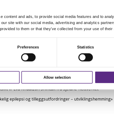
et også bli holdt relevante innlegg fra fagpersoner. Se prog
tille spørsmål til fagpersonene, for dem som måtte ønske det.
e content and ads, to provide social media features and to analy
ptember sendes på mail til benthelill@epilepsi.no.
 our site with our social media, advertising and analytics partn
 provided to them or that they’ve collected from your use of their
ighet til å være fysisk til stede, men gjerne vil se arrangemen
 Facebook-siden vår kort tid i forveien.
e på vår Facebook-side og
YouTube-kanal
i løpet av lørdag 1
Preferences
Statistics
t av Stiftelsen Dam.
Allow selection
he Lill Krigerød og prosjektleder Lena Rossevik
nsikt v/ Eva Knudtzon Snincak fra Sjeldne-nettverket
kelig epilepsi og tilleggsutfordringer – utviklingshemming»