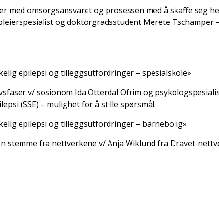
nger med omsorgsansvaret og prosessen med å skaffe seg 
epleierspesialist og doktorgradsstudent Merete Tschamper – 
kelig epilepsi og tilleggsutfordringer – spesialskole»
livsfaser v/ sosionom Ida Otterdal Ofrim og psykologspesial
lepsi (SSE) – mulighet for å stille spørsmål.
kelig epilepsi og tilleggsutfordringer – barnebolig»
– en stemme fra nettverkene v/ Anja Wiklund fra Dravet-nettv