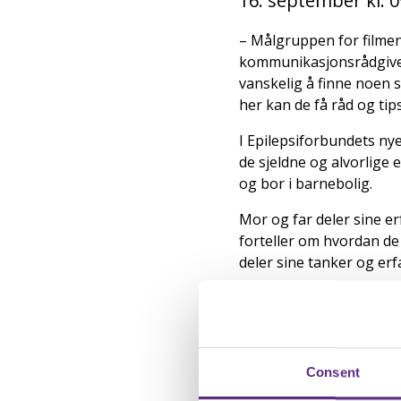
16. september kl. 0
– Målgruppen for filmene
kommunikasjonsrådgiver 
vanskelig å finne noen 
her kan de få råd og tip
I Epilepsiforbundets ny
de sjeldne og alvorlige
og bor i barnebolig.
Mor og far deler sine er
forteller om hvordan de
deler sine tanker og erf
– Dette er temaer som d
foreldre ta vanskelige va
Som mamma Eva sier i film
Consent
hvem er ikke det.»