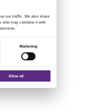
rammet under. Her vil
se our traffic. We also share
ers who may combine it with
 services.
tet, vil det bli lagt ut
6. september.
Marketing
Allow all