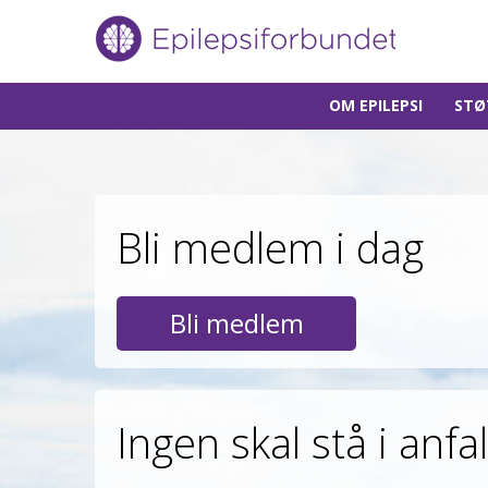
Gå
OM EPILEPSI
STØ
til
innholdet
Bli medlem i dag
Bli medlem
Ingen skal stå i anfal