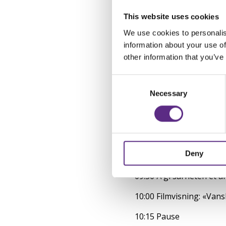
Under lanseringen vil d
This website uses cookies
det bli mulighet til å s
We use cookies to personalis
Påmelding innen 14. se
information about your use of
other information that you’ve
For dere som ikke har mul
lenke til streamingen på
Consent
Filmene vil også bli å s
Selection
Necessary
Filmprosjektet er støtte
Program
Deny
09:45 Velkommen v/ Bent
09:50 Å gi sårheten et a
10:00 Filmvisning: «Vans
10:15 Pause