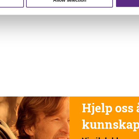
Allow selection
Hjelp oss 
kunnska