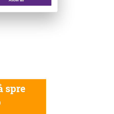
Allow all
å spre
p