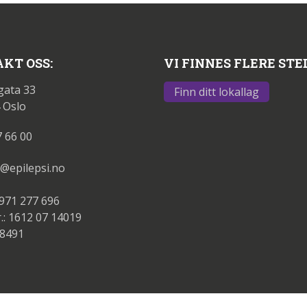
KT OSS:
VI FINNES FLERE STE
gata 33
Finn ditt lokallag
 Oslo
7 66 00
@epilepsi.no
 971 277 696
.: 1612 07 14019
88491