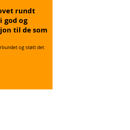
vet rundt
gi god og
jon til de som
orbundet og støtt det