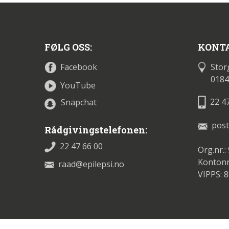
FØLG OSS:
KONTA
Stor
Facebook
0184
YouTube
22 4
Snapchat
post
Rådgivingstelefonen:
22 47 66 00
Org.nr.:
Kontonr
raad@epilepsi.no
VIPPS: 