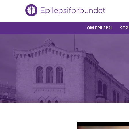
Gå
OM EPILEPSI
STØ
til
innholdet