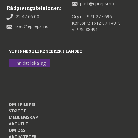
post@epilepsi.no
Rådgivingstelefonen:
22 47 66 00
Org.nr.: 971 277 696
Kontonr.: 1612 07 14019
raad@epilepsi.no
VIPPS: 88491
VI FINNES FLERE STEDER I LANDET
Finn ditt lokallag
OM EPILEPSI
STØTTE
MEDLEMSKAP
AKTUELT
OM OSS
AKTIVITETER