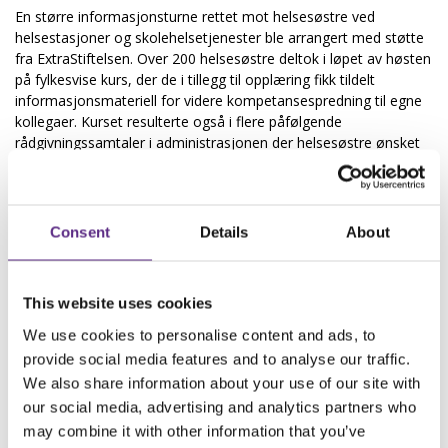
En større informasjonsturne rettet mot helsesøstre ved
helsestasjoner og skolehelsetjenester ble arrangert med støtte
fra ExtraStiftelsen. Over 200 helsesøstre deltok i løpet av høsten
på fylkesvise kurs, der de i tillegg til opplæring fikk tildelt
informasjonsmateriell for videre kompetansespredning til egne
kollegaer. Kurset resulterte også i flere påfølgende
rådgivningssamtaler i administrasjonen der helsesøstre ønsket
veiledning i konkrete situasjoner de stod i med egne brukere.
Epilepsisykepleiere
Consent
Details
About
I 2016 tok Norsk Epilepsiforbund initiativ til opprettelsen av et
nasjonalt nettverk for epilepsisykepleiere. Gjennom 2017 bistod
forbundet med nettverkets videre drift og støttet årets samling
der over 50 sykepleiere deltok til faglig oppdatering,
This website uses cookies
erfaringsutveksling og årsmøteavholdelse. Sykepleiernettverket
We use cookies to personalise content and ads, to
er en viktig samarbeidspartner og naturlig kontaktpunkt i flere
viktige saker som omhandler helsetilbudet ved epilepsi.
provide social media features and to analyse our traffic.
We also share information about your use of our site with
Ketogene oppskrifter
our social media, advertising and analytics partners who
I samarbeid med Spesialsykehuset for Epilepsi ble det på våren
may combine it with other information that you’ve