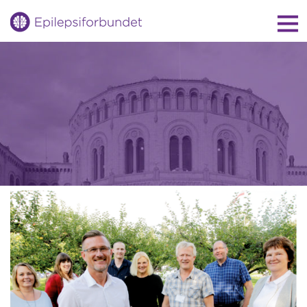
Gå
til
innholdet