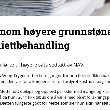
nnom høyere grunnstøna
diettbehandling
 førte til høyere sats vedtatt av NAV.
AV og Trygderetten flere ganger før hun til slutt fikk tilb
nstønaden var for å kompensere for fordyret kosthold på gru
 Mette hatt epilepsi og opplevd perioder med mange og kraft
så da hun i 2011 fikk tilbud om å være med på et forsknings
 Dietten fungerte godt for Mette som sier hun aldri har følt 