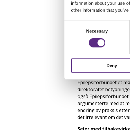
information about your use of
Selv om hun fikk avslag,
other information that you’ve
standardbudsjett. For å
Consent
har utarbeidet standard
Selection
Slik beregnet Mette kost
Necessary
– Excel-dokumentet var
kvitteringer. Jeg tror 
tydelig i avslaget på k
Deny
Klaget videre
Andre gang ble også sø
Epilepsiforbundet et mø
direktoratet betydning
også Epilepsiforbundet s
argumenterte med at møt
endring av praksis ette
det irrelevant om det va
Seier med tilbakevirk