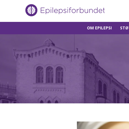
Gå
OM EPILEPSI
STØ
til
innholdet