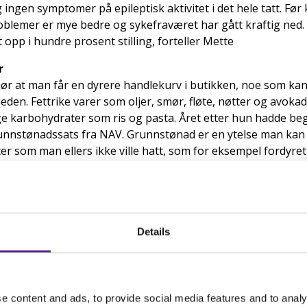
 ingen symptomer på epileptisk aktivitet i det hele tatt. Før 
blemer er mye bedre og sykefraværet har gått kraftig ned.
t opp i hundre prosent stilling, forteller Mette
r
jør at man får en dyrere handlekurv i butikken, noe som k
eden. Fettrike varer som oljer, smør, fløte, nøtter og avokad
e karbohydrater som ris og pasta. Året etter hun hadde beg
unnstønadssats fra NAV. Grunnstønad er en ytelse man kan
er som man ellers ikke ville hatt, som for eksempel fordyre
ad har seks satser. Hvilken sats man får avhenger av hvor s
stønad i 2012 mente hun selv at sats fire ville være riktig.
fter som verdt å dekke mer enn til laveste sats èn. Hun tok 
Details
eg enig med NAV.
nok kjent hverken for SSE (Spesialsykehuset for Epilepsi) e
e og hvordan utgifter skulle dokumenteres, forklarer Mett
e content and ads, to provide social media features and to analy