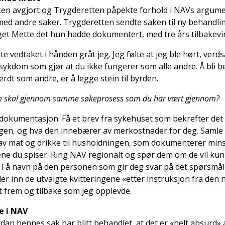
ken avgjort og Trygderetten påpekte forhold i NAVs argum
e med andre saker. Trygderetten sendte saken til ny behandl
et Mette det hun hadde dokumentert, med tre års tilbakevir
te vedtaket i hånden gråt jeg. Jeg følte at jeg ble hørt, verd
 sykdom som gjør at du ikke fungerer som alle andre. Å bli
erdt som andre, er å legge stein til byrden.
e som skal gjennom samme søkeprosess som du har vært gjennom?
 dokumentasjon. Få et brev fra sykehuset som bekrefter det 
ngen, og hva den innebærer av merkostnader for deg. Samle 
n av mat og drikke til husholdningen, som dokumenterer min
ne du spiser. Ring NAV regionalt og spør dem om de vil kun h
 Få navn på den personen som gir deg svar på det spørsmåle
er inn de utvalgte kvitteringene «etter instruksjon fra den
tet frem og tilbake som jeg opplevde.
e i NAV
dan hennes sak har blitt behandlet, at det er «helt absurd» 