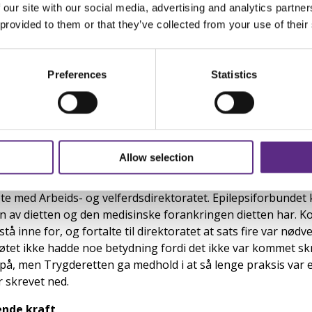
 our site with our social media, advertising and analytics partn
 ga ikke Mette seg. Hun fant ut at budsjettet NAV baserer s
 provided to them or that they’ve collected from your use of their
 vise nøyaktig hvor mye dyrere ketogent kosthold blir, fant 
budsjettet, fikk tak på menyene og oversatte hele månedsme
naden basert på billigst tilgjengelige produkt.
Preferences
Statistics
 55 sider langt med hver eneste meny beregnet, med full d
omfanget og kompleksiteten kan ha tatt motet fra saksbehandl
lagen at vedkommende ikke hadde sett på dokumentet, sier M
Allow selection
knaden avslått fra NAV, med de samme forklaringene som fø
te med Arbeids- og velferdsdirektoratet. Epilepsiforbundet 
en av dietten og den medisinske forankringen dietten har.
tå inne for, og fortalte til direktoratet at sats fire var nød
et ikke hadde noe betydning fordi det ikke var kommet skr
rpå, men Trygderetten ga medhold i at så lenge praksis var e
r skrevet ned.
ende kraft