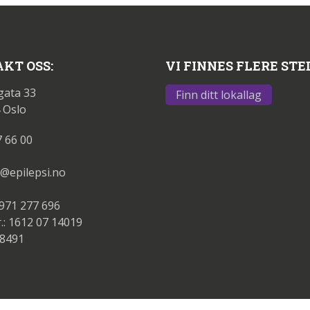
KT OSS:
VI FINNES FLERE STE
gata 33
Finn ditt lokallag
 Oslo
7 66 00
@epilepsi.no
 971 277 696
.: 1612 07 14019
88491