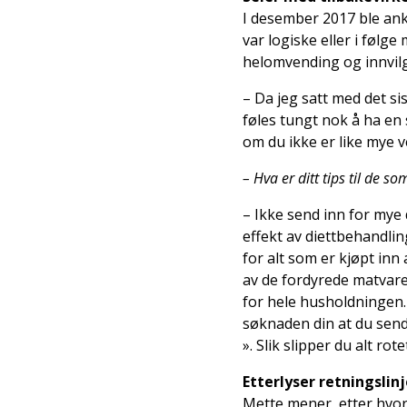
I desember 2017 ble an
var logiske eller i følg
helomvending og innvilg
– Da jeg satt med det sis
føles tungt nok å ha en
om du ikke er like mye v
– Hva er ditt tips til d
– Ikke send inn for mye
effekt av diettbehandli
for alt som er kjøpt in
av de fordyrede matvare
for hele husholdningen.
søknaden din at du send
». Slik slipper du alt ro
Etterlyser retningslinj
Mette mener, etter hvor