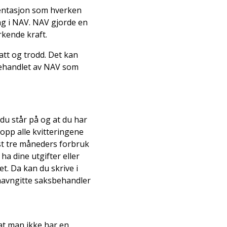
entasjon som hverken
ing i NAV. NAV gjorde en
kende kraft.
satt og trodd. Det kan
 behandlet av NAV som
du står på og at du har
opp alle kvitteringene
st tre måneders forbruk
a dine utgifter eller
t. Da kan du skrive i
 navngitte saksbehandler
at man ikke har en