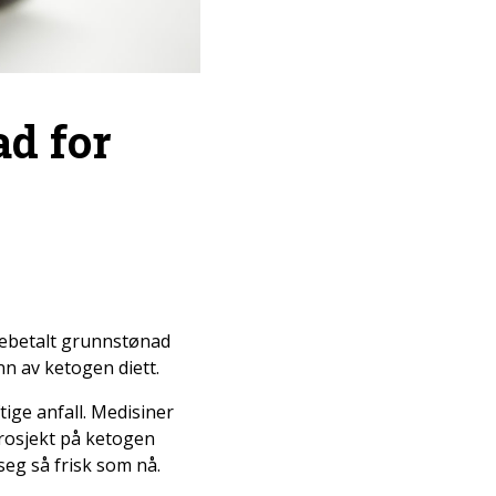
d for
akebetalt grunnstønad
nn av ketogen diett.
ige anfall. Medisiner
prosjekt på ketogen
seg så frisk som nå.