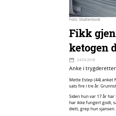
Foto: Shutterstock
Fikk gje
ketogen 
24.04.2018
Anke i trygderetten
Mette Estep (44) anket N
sats fire i tre år. Grun
Siden hun var 17 år har
har ikke fungert godt, 
diett, grep hun sjansen.