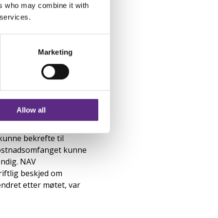
ers who may combine it with
eg på er SIFOs
 services.
hun forskeren i SIFO som
nyen til ketogen diett.
Marketing
okumentasjon på
er i NAV, for det var
ette.
Allow all
r. I mellomtiden hadde
kunne bekrefte til
 Kostnadsomfanget kunne
vendig. NAV
iftlig beskjed om
ndret etter møtet, var