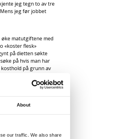
kjente jeg tegn to av tre
 Mens jeg før jobbet
an øke matutgiftene med
o «koster flesk»
ynt på dietten søkte
 søke på hvis man har
t kosthold på grunn av
tore ekstrautgifter man
 NAV anerkjente ikke
det videre til
About
ller NAV hva en
e om utfallet den
se our traffic. We also share