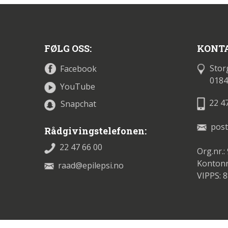
FØLG OSS:
KONTA
Stor
Facebook
0184
YouTube
22 4
Snapchat
post
Rådgivingstelefonen:
22 47 66 00
Org.nr.:
Kontonr
raad@epilepsi.no
VIPPS: 