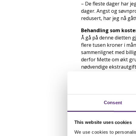
– De fleste dager har jeg
dager. Angst og søvnpro
redusert, har jeg nå gåt
Behandling som koste
Å gå på denne dietten g
flere tusen kroner i mån
sammenlignet med billig
derfor Mette om økt gr
nødvendige ekstrautgift
spesialdiett. Grunnstøn
har.
Da Mette søkte om Grunn
Mettes dokumenterte utgi
Consent
Trygderetten, som sa s
– Det var nok ikke godt 
This website uses cookies
grunnstønad skulle dekk
We use cookies to personalis
gangen.