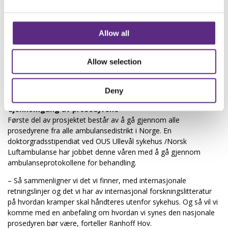
pasientene.
– Vi vet at mange epilepsipasienter kan bli misoppfattet ved
Allow all
anfall, sier Taubøll. – Ambulansepersonell kan tro anfallet
skyldes rus, alkohol eller diabetes. Vi har opplevd at folk har blitt
tatt med av politiet når de har anfall. Ved bedre kunnskap hos
Allow selection
ambulansepersonell, kan vi også unngå at de gir medisiner der
det ikke er nødvendig, for eksempel at de gir epilepsimedisin til
Deny
en som har diabetes.
Gjennomgang av prosedyrene
Første del av prosjektet består av å gå gjennom alle
prosedyrene fra alle ambulansedistrikt i Norge. En
doktorgradsstipendiat ved OUS Ullevål sykehus /Norsk
Luftambulanse har jobbet denne våren med å gå gjennom
ambulanseprotokollene for behandling.
– Så sammenligner vi det vi finner, med internasjonale
retningslinjer og det vi har av internasjonal forskningslitteratur
på hvordan kramper skal håndteres utenfor sykehus. Og så vil vi
komme med en anbefaling om hvordan vi synes den nasjonale
prosedyren bør være, forteller Ranhoff Hov.