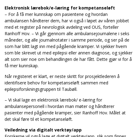
Elektronisk lærebok/e-læring for kompetanseløft
– For å få mer kunnskap om pasientene og hvordan
ambulansen håndterer dem, har vi også i løpet av våren jobbet
med et register på nevrologisk avdeling ved OUS, forteller
Ranhoff Hov. – Vi går gjennom alle ambulansejournalene i seks
måneder, og alle journalnotater i samme periode, og ser på de
som har blitt lagt inn med pågående kramper. Vi sjekker hvem
som ble skrevet ut med epilepsi eller annen diagnose, og sjekker
alt som sier noe om behandlingen de har fått. Dette gjør vi for å
få mer kunnskap.
Når registeret er klart, er neste skritt for prosjektlederen å
identifisere behov for kompetanseløft sammen med
epilepsiforskningsgruppen til Taubøll.
– Vi skal lage en elektronisk lærebok/ e-læring for
ambulansepersonell i hvordan man møter og håndterer
pasienter med pågående kramper, sier Ranhoff Hov. Målet at
det skal føre til et kompetanseløft.
Veiledning via digitalt verktøy/app
Forskerne vil også lage et digitalt verktøy/app, slik som finnes