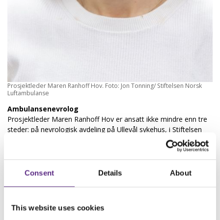
Prosjektleder Maren Ranhoff Hov. Foto: Jon Tonning/ Stiftelsen Norsk
Luftambulanse
Ambulansenevrolog
Prosjektleder Maren Ranhoff Hov er ansatt ikke mindre enn tre
steder: på nevrologisk avdeling på Ullevål sykehus, i Stiftelsen
Norsk Luftambulanse og på OsloMet. Prosjektet er et
samarbeid mellom epilepsigruppen på Rikshospitalet,
nevrologisk avdeling på OUS Ullevål og Stiftelsen Norsk
Luftambulanse. Det er Stiftelsen Norsk Luftambulanse som
Consent
Details
About
finansierer prosjektet. Ranhoff Hov er ambulansearbeider i bunn,
i tillegg er hun lege og har en doktorgrad i prehospital
slagbehandling. Hun underviser også om nevrologi på
This website uses cookies
paramedicutdanningen (bacherlorutdanning i ambulansearbeid)