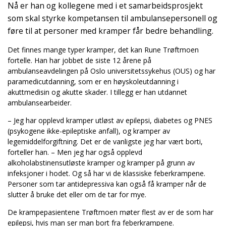
Nå er han og kollegene med i et samarbeidsprosjekt
som skal styrke kompetansen til ambulansepersonell og
føre til at personer med kramper får bedre behandling.
Det finnes mange typer kramper, det kan Rune Trøftmoen
fortelle. Han har jobbet de siste 12 årene på
ambulanseavdelingen på Oslo universitetssykehus (OUS) og har
paramedicutdanning, som er en høyskoleutdanning i
akuttmedisin og akutte skader. I tillegg er han utdannet
ambulansearbeider.
– Jeg har opplevd kramper utløst av epilepsi, diabetes og PNES
(psykogene ikke-epileptiske anfall), og kramper av
legemiddelforgiftning. Det er de vanligste jeg har vært borti,
forteller han. – Men jeg har også opplevd
alkoholabstinensutløste kramper og kramper på grunn av
infeksjoner i hodet. Og så har vi de klassiske feberkrampene.
Personer som tar antidepressiva kan også få kramper når de
slutter å bruke det eller om de tar for mye.
De krampepasientene Trøftmoen møter flest av er de som har
epilepsi, hvis man ser man bort fra feberkrampene.