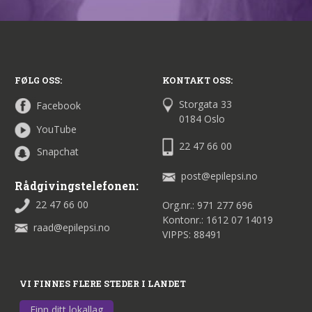
FØLG OSS:
KONTAKT OSS:
Storgata 33
Facebook
0184 Oslo
YouTube
22 47 66 00
Snapchat
post@epilepsi.no
Rådgivingstelefonen:
22 47 66 00
Org.nr.: 971 277 696
Kontonr.: 1612 07 14019
raad@epilepsi.no
VIPPS: 88491
VI FINNES FLERE STEDER I LANDET
Finn ditt lokallag