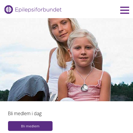
Gå
til
innholdet
Bli medlem i dag
Bli medlem