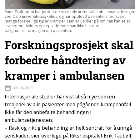
Rune Trøftmoen har jobbet de siste tolv årene på ambulanseavdelingen
ved Oslo universitetssykehus, og har opplevd pasienter med svært
mange forskjellige typer kramper. Han er usikker på om han kan se at
krampene skyldes epilepsi dersom han ikke har noe
bakgrunnsinformasjon om pasienten.
Forskningsprosjekt skal
forbedre håndtering av
kramper i ambulansen
06.06.2023
Internasjonale studier har vist at så mye som en
tredjedel av alle pasienter med pågående krampeanfall
ikke får den anbefalte behandlingen i
ambulansetjenesten.
– Rask og riktig behandling er helt sentralt for å unngå
senskader, sier overlege på Rikshospitalet Erik Taubøll.