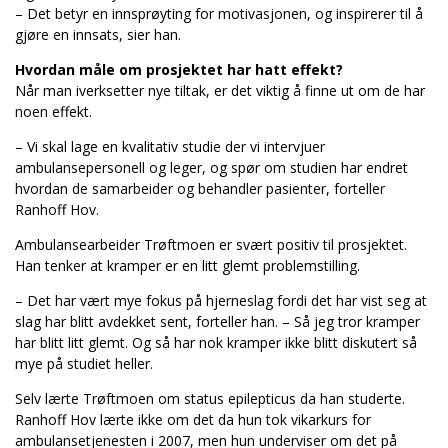
– Det betyr en innsprøyting for motivasjonen, og inspirerer til å
gjøre en innsats, sier han.
Hvordan måle om prosjektet har hatt effekt?
Når man iverksetter nye tiltak, er det viktig å finne ut om de har
noen effekt.
– Vi skal lage en kvalitativ studie der vi intervjuer
ambulansepersonell og leger, og spør om studien har endret
hvordan de samarbeider og behandler pasienter, forteller
Ranhoff Hov.
Ambulansearbeider Trøftmoen er svært positiv til prosjektet.
Han tenker at kramper er en litt glemt problemstilling.
– Det har vært mye fokus på hjerneslag fordi det har vist seg at
slag har blitt avdekket sent, forteller han. – Så jeg tror kramper
har blitt litt glemt. Og så har nok kramper ikke blitt diskutert så
mye på studiet heller.
Selv lærte Trøftmoen om status epilepticus da han studerte.
Ranhoff Hov lærte ikke om det da hun tok vikarkurs for
ambulansetjenesten i 2007, men hun underviser om det på