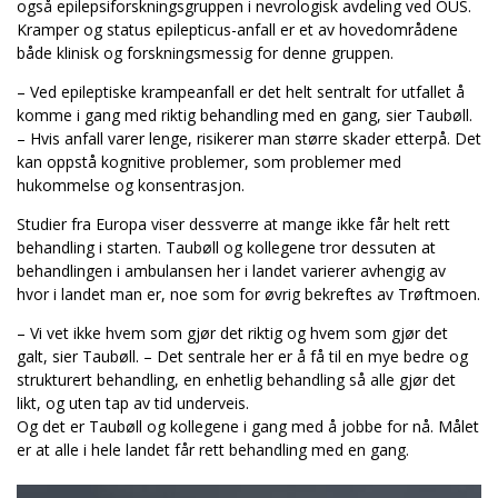
også epilepsiforskningsgruppen i nevrologisk avdeling ved OUS.
Kramper og status epilepticus-anfall er et av hovedområdene
både klinisk og forskningsmessig for denne gruppen.
– Ved epileptiske krampeanfall er det helt sentralt for utfallet å
komme i gang med riktig behandling med en gang, sier Taubøll.
– Hvis anfall varer lenge, risikerer man større skader etterpå. Det
kan oppstå kognitive problemer, som problemer med
hukommelse og konsentrasjon.
Studier fra Europa viser dessverre at mange ikke får helt rett
behandling i starten. Taubøll og kollegene tror dessuten at
behandlingen i ambulansen her i landet varierer avhengig av
hvor i landet man er, noe som for øvrig bekreftes av Trøftmoen.
– Vi vet ikke hvem som gjør det riktig og hvem som gjør det
galt, sier Taubøll. – Det sentrale her er å få til en mye bedre og
strukturert behandling, en enhetlig behandling så alle gjør det
likt, og uten tap av tid underveis.
Og det er Taubøll og kollegene i gang med å jobbe for nå. Målet
er at alle i hele landet får rett behandling med en gang.