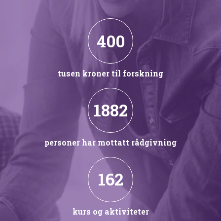
400
tusen kroner til forskning
1882
personer har mottatt rådgivning
162
kurs og aktiviteter