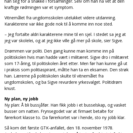
han seg for å snakke i forsamlinger. Selv om han nå vet at den
kraftige rødmingen var et symptom.
Vitnemålet fra ungdomsskolen utelukket videre utdanning.
Karakterene var ikke gode nok til å komme inn noe sted.
– Jeg fortalte aldri karakterene mine til en sjel. I stedet sa jeg at
jeg var skolelei, og at jeg ikke ville gå mer på skole, sier Sigve.
Drømmen var politi. Den gang kunne man komme inn på
politiskolen hvis man hadde vært i militæret. Sigve dro i militæret
som 17-åring, til politiskolen året etter. Men før han kunne gå ut
i praksis som politiaspirant, måtte han ta en eksamen. Den strøk
han. Lærerne på politiskolen skulte til vitnemålet fra
ungdomskolen, og ba Sigve revurdere yrkesvalget. Politidrøm
knust.
Ny plan, ny jobb
Ny plan: Å bli bussjåfør. Han fikk jobb i et busselskap, og vasket
busser om natten. Frynsegodet var at firmaet betalte for
førerkort klasse to. Da førerkortet var i hende, sto ny jobb klar.
Så kom det første GTK-anfallet, den 18. november 1978.