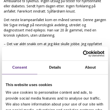
Ambulanse til sykehus. Ingen utslag på tester for hjerteinfarkt
eller diabetes. Sendt hjem dagen etter. Ingen forklaring på
anfallet. Førerkort inndratt. Sjåførdrøm knust.
Det neste krampeanfallet kom en måned senere. Denne gangen
ble Sigve innlagt på nevrologisk avdeling, utredet og
diagnostisert med epilepsi. Han var 20 år gammel, med en
kronisk sykdom, uten utdanning.
– Det var aldri snakk om at jeg ikke skulle jobbe. Jeg oppfattet
ikke meg selv som veldig syk, og jeg hadde god effekt av
medisinene jeg fikk, forteller Sigve.
Han gikk fra arbeidsplass til arbeidsplass og spurte om det var
Consent
Details
About
noen som hadde bruk for han. Ja, sa Posten. Først som
postbud, deretter i skranken. Sigve ble der i 24 år.
Våkenetter ga flere anfall
This website uses cookies
I 1993 fikk han og kona sin andre datter. En nydelig, velskapt
jente som ikke ville sove. Våkenettene ble mange. Sigves epilepsi
We use cookies to personalise content and ads, to
ble verre, legebesøkene hyppige, undersøkelsene tallrike.
provide social media features and to analyse our traffic.
We also share information about your use of our site with
– Mangel på søvn og dårlig søvn har alltid vært triggere for meg.