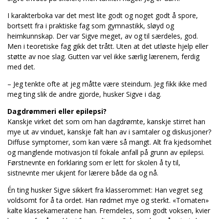
I karakterboka var det mest lite godt og noget godt å spore,
bortsett fra i praktiske fag som gymnastikk, sløyd og
heimkunnskap. Der var Sigve meget, av og til særdeles, god.
Men i teoretiske fag gikk det trått. Uten at det utløste hjelp eller
støtte av noe slag. Gutten var vel ikke særlig lærenem, ferdig
med det.
– Jeg tenkte ofte at jeg måtte være steindum. Jeg fikk ikke med
meg ting slik de andre gjorde, husker Sigve i dag.
Dagdrømmeri eller epilepsi?
Kanskje virket det som om han dagdrømte, kanskje stirret han
mye ut av vinduet, kanskje falt han av i samtaler og diskusjoner?
Diffuse symptomer, som kan være så mangt. Alt fra kjedsomhet
og manglende motivasjon til fokale anfall på grunn av epilepsi.
Førstnevnte en forklaring som er lett for skolen å ty til,
sistnevnte mer ukjent for lærere både da og nå.
Én ting husker Sigve sikkert fra klasserommet: Han vegret seg
voldsomt for å ta ordet. Han rødmet mye og sterkt. «Tomaten»
kalte klassekameratene han. Fremdeles, som godt voksen, kvier