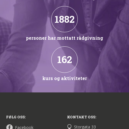
1882
personer har mottatt rådgivning
162
kurs og aktiviteter
FØLG OSS:
KONTAKT OSS:
Storgata 33
Facebook