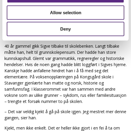
livet? Ja.
På Sentralsykehuset for epilepsi (SSE) hadde Sigve møtt mange
Allow selection
pasienter med Downs syndrom. De ville han jobbe med. Sigve la
enda en ny fremtidsplan: Han ville bli vernepleier. Da måtte han
Deny
ta utdanning. Etter operasjonen fikk han støtte fra NAV til
rehabilitering og omskolering.
40 år gammel gikk Sigve tilbake til skolebenken. Langt tilbake
måtte han, helt til grunnskolepensum. Der hadde han store
kunnskapshull. Glemt var grammatikk, regneregler og historiske
hendelser. Hvis de noen gang hadde blitt loggført i Sigves hjerne.
Kanskje hadde anfallene hindret han i å få med seg det
elementære. På voksenopplæringen på Kongsgård skole i
Stavanger gjenlærte han matte og norsk, historie og
samfunnsfag. I klasserommet var han sammen med andre
voksne som av ulike grunner – sykdom, rus eller familiesituasjon
– trengte et forsøk nummer to på skolen.
– Det var veldig kjekt å gå på skole igjen. Jeg mestret mer denne
gangen, sier han.
Kjekt, men ikke enkelt. Det er heller ikke gjort i en fei å ta om