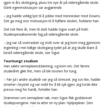
igjen ni års skolegang, pluss tre nye år på videregående skole.
Sterk egenmotivasjon var avgjørende.
– Jeg hadde veldig lyst til å jobbe med mennesker med Downs.
Det ga meg stor motivasjon til å fullføre skolen, forklarer han.
Det tok flere år, men til slutt hadde Sigve svart på hvitt:
Studiespesialiserende fag på videregående skole.
– Jeg var så overrasket og stolt over at jeg kom meg gjennom.
Ingenting i min tidlige skolegang tydet på at jeg skulle klare å
bestå videregående skole, sier Sigve.
Teoritungt studium
Han søkte vernepleierutdanning, og kom inn. Det første
studieåret gikk fint, men så ble teorien for tung.
– Før jul i andre studieår var jeg så stresset. Jeg sov lite, hadde
smerter i brystet og var redd for å bli syk igjen. Jeg torde ikke
presse meg for hardt, forteller han.
Drømmen om vernepleier røk, men Sigve fikk godskrevet
studiepoengene. Han la atter en ny plan: Hjelpepleier. Den