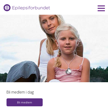
Gå
til
innholdet
Bli medlem i dag
Bli medlem