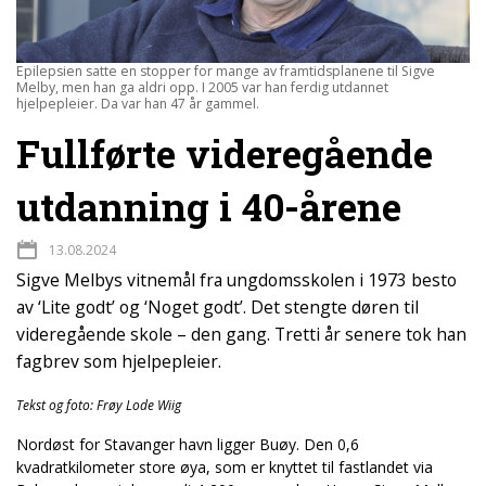
Epilepsien satte en stopper for mange av framtidsplanene til Sigve
Melby, men han ga aldri opp. I 2005 var han ferdig utdannet
hjelpepleier. Da var han 47 år gammel.
Fullførte videregående
utdanning i 40-årene
13.08.2024
Sigve Melbys vitnemål fra ungdomsskolen i 1973 besto
av ‘Lite godt’ og ‘Noget godt’. Det stengte døren til
videregående skole – den gang. Tretti år senere tok han
fagbrev som hjelpepleier.
Tekst og foto: Frøy Lode Wiig
Nordøst for Stavanger havn ligger Buøy. Den 0,6
kvadratkilometer store øya, som er knyttet til fastlandet via