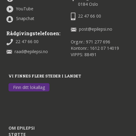
0184 Oslo
YouTube
22 47 66 00
Snapchat
post@epilepsi.no
Rådgivingstelefonen:
22 47 66 00
Org.nr.: 971 277 696
Kontonr.: 1612 07 14019
raad@epilepsi.no
VIPPS: 88491
VI FINNES FLERE STEDER I LANDET
Finn ditt lokallag
OM EPILEPSI
STØTTE