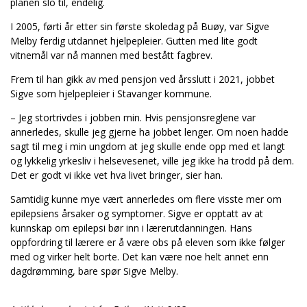
planen slo til, endelig.
I 2005, førti år etter sin første skoledag på Buøy, var Sigve
Melby ferdig utdannet hjelpepleier. Gutten med lite godt
vitnemål var nå mannen med bestått fagbrev.
Frem til han gikk av med pensjon ved årsslutt i 2021, jobbet
Sigve som hjelpepleier i Stavanger kommune.
– Jeg stortrivdes i jobben min. Hvis pensjonsreglene var
annerledes, skulle jeg gjerne ha jobbet lenger. Om noen hadde
sagt til meg i min ungdom at jeg skulle ende opp med et langt
og lykkelig yrkesliv i helsevesenet, ville jeg ikke ha trodd på dem.
Det er godt vi ikke vet hva livet bringer, sier han.
Samtidig kunne mye vært annerledes om flere visste mer om
epilepsiens årsaker og symptomer. Sigve er opptatt av at
kunnskap om epilepsi bør inn i lærerutdanningen. Hans
oppfordring til lærere er å være obs på eleven som ikke følger
med og virker helt borte. Det kan være noe helt annet enn
dagdrømming, bare spør Sigve Melby.