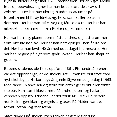
Bybrua, huser i dag rundt 1.200 mennesker. Her er Sigve Melby
født og oppvokst, og her har han bodd store deler av sitt
voksne liv. Her har han tilbragt hundrevis av timer på
fotballbanen til Buøy Idrettslag, først som spiller, så som
dommer. Her har han giftet seg og fått to døtre. Her har han
arbeidet i til sammen 44 år i Posten og kommunen.
Her har han lagt planer, som måtte endres, og hatt drømmer,
som ikke ble noe av. Her har han hatt epilepsi uten å vite om
det. Her har han levd i 40 år med uoppdaget hjernesvulst. Her
har han begynt på nytt som godt voksen. Her har han skapt et
godt liv.
Buøens skolehus ble først oppført i 1861. Ett hundreår senere
var det opprinnelige, enkle skolehuset i umalt tre erstattet med
nytt skolebygg. Hit kom syv år gamle Sigve en augustdag i 1965.
Med ransel, blanke ark og store forventninger til sitt aller første
skoleår. Han kom i klasse med 25 andre gutter, og livslange
vennskap oppsto. I timene var det først ABC og 2+2, senere
norske kongerekker og engelske gloser. På fritiden var det
fotball, fotball og mer fotball.
Sigve trivdes på skolen, men tanken naget: Jeg er dum.