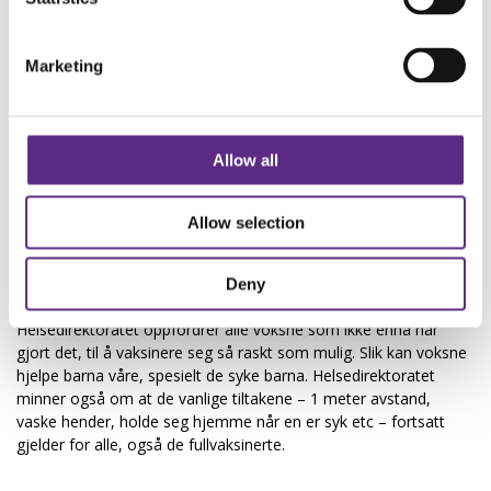
dødsfall blant barn er veldig, veldig lavt, og vi har ingen så langt i
Norge.
Marketing
Vurderer en tredje dose til eldre
De første eldre på sykehjem fikk sin vaksinedose i januar. På
møtet 24. august fikk Bjørn Guldvog spørsmål om hvor lang tid
man tror vaksinen virker.
Allow all
– Dette følges tett opp av FHI. De ser på immunresponsen over
tid. Foreløpig ser vi av resultatene fra Norge at immuniteten
holder seg godt, men det må sies at immunresponsen for eldre
Allow selection
er dårligere enn for yngre. Det gjøres nå en vurdering om
hvorvidt den eldre befolkningen trenger en tredje dose, men
Deny
konklusjon er ikke tatt ennå, sier Guldvog.
Helsedirektoratet oppfordrer alle voksne som ikke ennå har
gjort det, til å vaksinere seg så raskt som mulig. Slik kan voksne
hjelpe barna våre, spesielt de syke barna. Helsedirektoratet
minner også om at de vanlige tiltakene – 1 meter avstand,
vaske hender, holde seg hjemme når en er syk etc – fortsatt
gjelder for alle, også de fullvaksinerte.