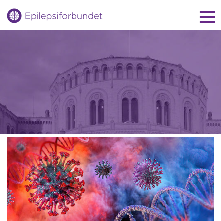
Gå
til
innholdet