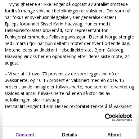
– Myndighetene er ikke lenger så opptatt av antallet smittede
fordi så mange voksne i befolkningen er vaksinert. Det som nå
har fokus er sykehusinnleggelser, sier generalsekretær i
Epilepsiforbundet Sissel Karin Haavaag. Hun er med i
Helsedirektoratets brukerråd, som representant for
Funksjonshemmedes Fellesorganisasjon. Etter at Norge stengte
ned i mars i fjor har hun deltatt i møter der hver fjortende dag.
Møtene ledes av direktør i Helsedirektoratet Bjørn Guldvog.
Haavaag gir oss her en oppdatering etter deres siste møte, 24.
august.
– Vi ser at litt over 70 prosent av de som legges inn nå er
uvaksinerte, og 10-15 prosent er vaksinert med én dose. 15
prosent av de innlagte er fullvaksinerte, noe som er forventet og
skyldes at antall fullvaksinerte nå er en så stor del av
befolkningen, sier Haavaag.
Det tar litt lenger tid enn Helsedirektoratet tenkte å få vaksinert
de under 45 år, spesielt med å ta vaksinedose to.
– Å ta begge doser er viktig for smitteutbredelsen, sier Haavaag.
– Smitteoppblomstringen vi ser nå er blant de uvaksinerte, de
unge voksne og tenåringene.
Consent
Details
About