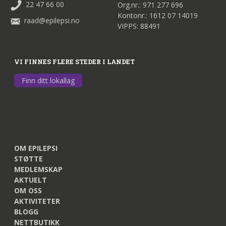
22 47 66 00
Org.nr.: 971 277 696
Kontonr.: 1612 07 14019
raad@epilepsi.no
VIPPS: 88491
VI FINNES FLERE STEDER I LANDET
Finn ditt lokallag
OM EPILEPSI
STØTTE
MEDLEMSKAP
AKTUELT
OM OSS
AKTIVITETER
BLOGG
NETTBUTIKK