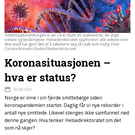
Smitteoppblomstringen vi ser nå er blant de uvaksinerte, de unge
voksne og tenåringene. Helsedirektoratet oppfordrer alle voksne som
ikke ennå har gjort det, til å vaksinere seg så raskt som mulig. Foto:
Corona Borealis Studio/Shutterstock.com
Koronasituasjonen –
hva er status?
02.09.2021
Norge er inne i sin fjerde smittebølge siden
koronapandemien startet. Daglig får vi nye rekorder i
antall nye smittede. Likevel stenges ikke samfunnet ned
denne gangen. Hva tenker Helsedirektoratet om det
som nå skjer?