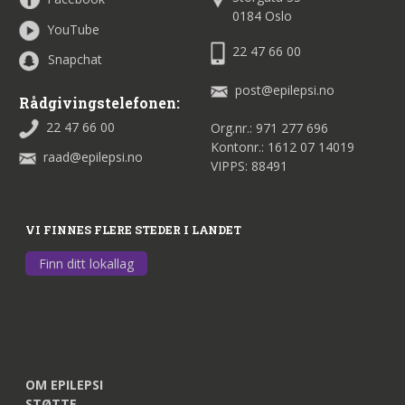
0184 Oslo
YouTube
22 47 66 00
Snapchat
post@epilepsi.no
Rådgivingstelefonen:
22 47 66 00
Org.nr.: 971 277 696
Kontonr.: 1612 07 14019
raad@epilepsi.no
VIPPS: 88491
VI FINNES FLERE STEDER I LANDET
Finn ditt lokallag
OM EPILEPSI
STØTTE