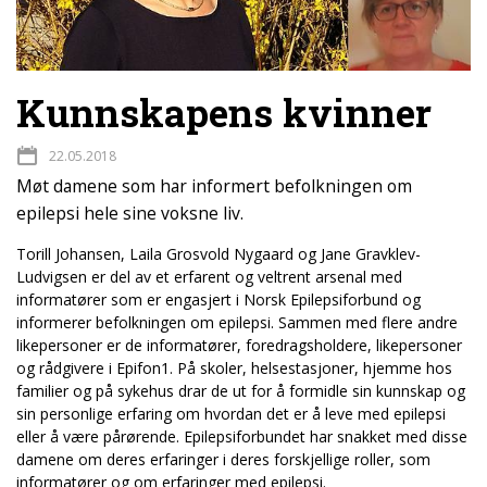
Kunnskapens kvinner
22.05.2018
Møt damene som har informert befolkningen om
epilepsi hele sine voksne liv.
Torill Johansen, Laila Grosvold Nygaard og Jane Gravklev-
Ludvigsen er del av et erfarent og veltrent arsenal med
informatører som er engasjert i Norsk Epilepsiforbund og
informerer befolkningen om epilepsi. Sammen med flere andre
likepersoner er de informatører, foredragsholdere, likepersoner
og rådgivere i Epifon1. På skoler, helsestasjoner, hjemme hos
familier og på sykehus drar de ut for å formidle sin kunnskap og
sin personlige erfaring om hvordan det er å leve med epilepsi
eller å være pårørende. Epilepsiforbundet har snakket med disse
damene om deres erfaringer i deres forskjellige roller, som
informatører og om erfaringer med epilepsi.