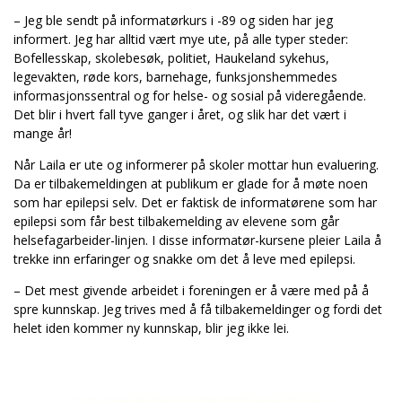
– Jeg ble sendt på informatørkurs i -89 og siden har jeg
informert. Jeg har alltid vært mye ute, på alle typer steder:
Bofellesskap, skolebesøk, politiet, Haukeland sykehus,
legevakten, røde kors, barnehage, funksjonshemmedes
informasjonssentral og for helse- og sosial på videregående.
Det blir i hvert fall tyve ganger i året, og slik har det vært i
mange år!
Når Laila er ute og informerer på skoler mottar hun evaluering.
Da er tilbakemeldingen at publikum er glade for å møte noen
som har epilepsi selv. Det er faktisk de informatørene som har
epilepsi som får best tilbakemelding av elevene som går
helsefagarbeider-linjen. I disse informatør-kursene pleier Laila å
trekke inn erfaringer og snakke om det å leve med epilepsi.
– Det mest givende arbeidet i foreningen er å være med på å
spre kunnskap. Jeg trives med å få tilbakemeldinger og fordi det
helet iden kommer ny kunnskap, blir jeg ikke lei.