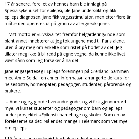
17 år senere, fordi et av hennes barn ble innlagt på
Spesialsykehuset for epilepsi, ble Jane undersøkt og fikk
epilepsidiagnosen. Jane fikk vagusstimulator, men etter flere år
måtte den opereres ut på grunn av allergireaksjoner.
– Mitt motto er «Livskvalitet fremfor helgardering» noe som
blant annet innebærer at jeg tok ungene med til Paris alene,
uten å bry meg om enkelte som ristet på hodet av det. Jeg
tillater meg ikke å bli redd på egne vegne; da kunne ikke livet
vært sånn som jeg forsøker å ha det.
Jane engasjerteseg i Epilepsiforeningen på Grenland. Sammen
med Anne Soldal, en annen informatør, arrangerte de kurs for
helsesøstre, homeopater, pedagoger, studenter, pårørende og
brukere.
– Anne ogjeg gjorde hverandre gode, og vi fikk gjennomført
mye. Vi kurset studenter og pedagoger om barn og epilepsi
under prosjektet «Epilepsi i barnehage og skole». Som en av
foreleserne sa det: Nå er det mange i Telemark som vet mye
om epilepsi!
I 15 år har Jane undervist bachelorstudenter om epilepsi