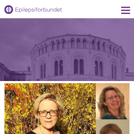
Gå
til
innholdet