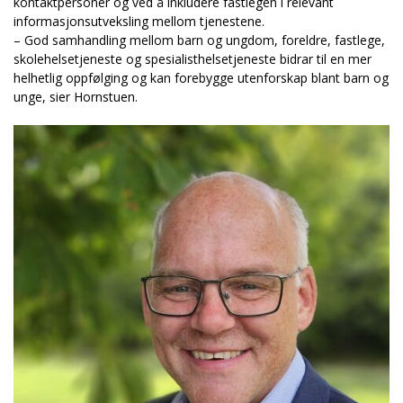
kontaktpersoner og ved å inkludere fastlegen i relevant
informasjonsutveksling mellom tjenestene.
– God samhandling mellom barn og ungdom, foreldre, fastlege,
skolehelsetjeneste og spesialisthelsetjeneste bidrar til en mer
helhetlig oppfølging og kan forebygge utenforskap blant barn og
unge, sier Hornstuen.