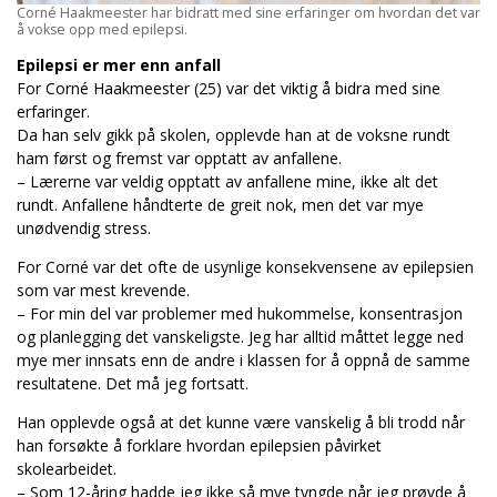
Corné Haakmeester har bidratt med sine erfaringer om hvordan det var
å vokse opp med epilepsi.
Epilepsi er mer enn anfall
For Corné Haakmeester (25) var det viktig å bidra med sine
erfaringer.
Da han selv gikk på skolen, opplevde han at de voksne rundt
ham først og fremst var opptatt av anfallene.
– Lærerne var veldig opptatt av anfallene mine, ikke alt det
rundt. Anfallene håndterte de greit nok, men det var mye
unødvendig stress.
For Corné var det ofte de usynlige konsekvensene av epilepsien
som var mest krevende.
– For min del var problemer med hukommelse, konsentrasjon
og planlegging det vanskeligste. Jeg har alltid måttet legge ned
mye mer innsats enn de andre i klassen for å oppnå de samme
resultatene. Det må jeg fortsatt.
Han opplevde også at det kunne være vanskelig å bli trodd når
han forsøkte å forklare hvordan epilepsien påvirket
skolearbeidet.
– Som 12-åring hadde jeg ikke så mye tyngde når jeg prøvde å