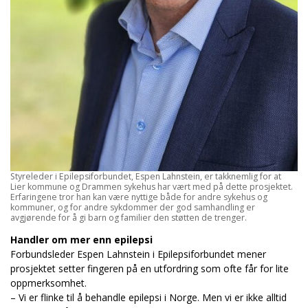
Styreleder i Epilepsiforbundet, Espen Lahnstein, er takknemlig for at
Lier kommune og Drammen sykehus har vært med på dette prosjektet.
Erfaringene tror han kan være nyttige både for andre sykehus og
kommuner, og for andre sykdommer der god samhandling er
avgjørende for å gi barn og familier den støtten de trenger.
Handler om mer enn epilepsi
Forbundsleder Espen Lahnstein i Epilepsiforbundet mener
prosjektet setter fingeren på en utfordring som ofte får for lite
oppmerksomhet.
– Vi er flinke til å behandle epilepsi i Norge. Men vi er ikke alltid