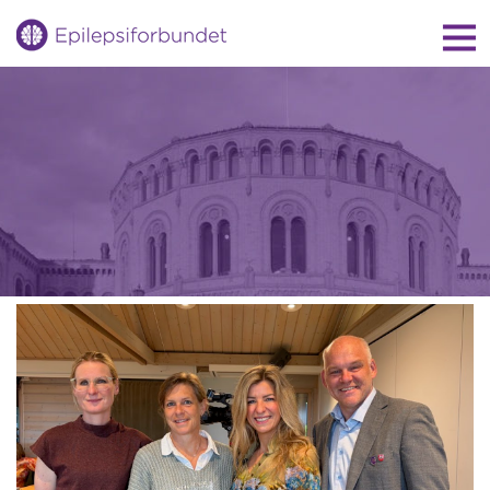
Gå
til
innholdet