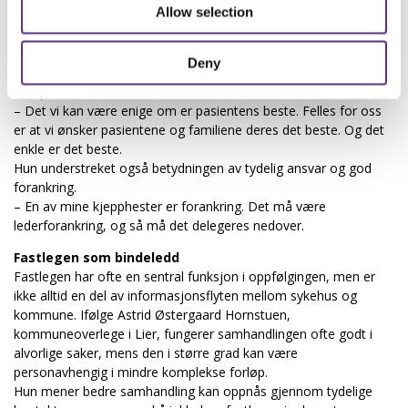
opp.
Allow selection
Kjersti Langmoen, avdelingssjef ved barne- og
ungdomsavdelingen på Drammen sykehus, mener prosjektet
Deny
viser at gode løsninger ikke nødvendigvis trenger å være
kompliserte.
– Det vi kan være enige om er pasientens beste. Felles for oss
er at vi ønsker pasientene og familiene deres det beste. Og det
enkle er det beste.
Hun understreket også betydningen av tydelig ansvar og god
forankring.
– En av mine kjepphester er forankring. Det må være
lederforankring, og så må det delegeres nedover.
Fastlegen som bindeledd
Fastlegen har ofte en sentral funksjon i oppfølgingen, men er
ikke alltid en del av informasjonsflyten mellom sykehus og
kommune. Ifølge Astrid Østergaard Hornstuen,
kommuneoverlege i Lier, fungerer samhandlingen ofte godt i
alvorlige saker, mens den i større grad kan være
personavhengig i mindre komplekse forløp.
Hun mener bedre samhandling kan oppnås gjennom tydelige