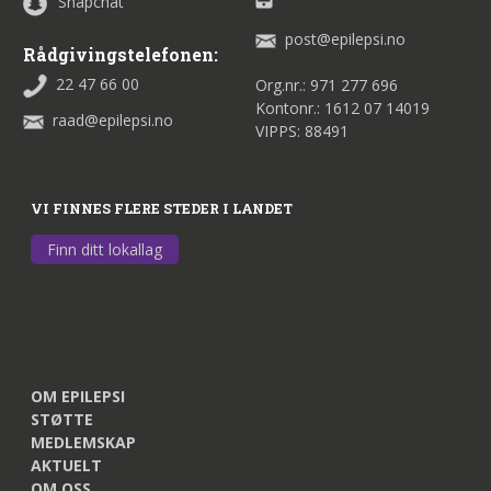
Snapchat
post@epilepsi.no
Rådgivingstelefonen:
22 47 66 00
Org.nr.: 971 277 696
Kontonr.: 1612 07 14019
raad@epilepsi.no
VIPPS: 88491
VI FINNES FLERE STEDER I LANDET
Finn ditt lokallag
OM EPILEPSI
STØTTE
MEDLEMSKAP
AKTUELT
OM OSS