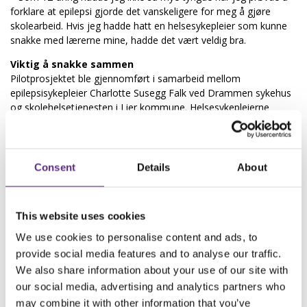
forklare at epilepsi gjorde det vanskeligere for meg å gjøre
skolearbeid. Hvis jeg hadde hatt en helsesykepleier som kunne
snakke med lærerne mine, hadde det vært veldig bra.
Viktig å snakke sammen
Pilotprosjektet ble gjennomført i samarbeid mellom
epilepsisykepleier Charlotte Susegg Falk ved Drammen sykehus
og skolehelsetjenesten i Lier kommune. Helsesykepleierne
fulgte opp barn og unge med epilepsi gjennom samtaler og
støtte i hverdagen, mens sykehuset bidro med faglig
kompetanse og koordinering.
Consent
Details
About
Underveis erfarte prosjektgruppen at de viktigste svarene ikke
nødvendigvis kom gjennom spørreskjemaer og kartlegging.
– Vi så tydelig at det vi trengte var å snakke sammen på tvers av
This website uses cookies
sykehus og kommune, sa lege og forskningssjef Marte Roa
Syvertsen ved Drammen sykehus under samhandlingsdagen.
We use cookies to personalise content and ads, to
provide social media features and to analyse our traffic.
Erfaringene viste at samtalene mellom barnet og
helsesykepleieren ofte ga mer verdi enn omfattende skjemaer.
We also share information about your use of our site with
Samtidig ble det tydelig hvor viktig det er at kommunen faktisk
our social media, advertising and analytics partners who
får vite hvilke barn og unge som kan ha behov for oppfølging.
may combine it with other information that you’ve