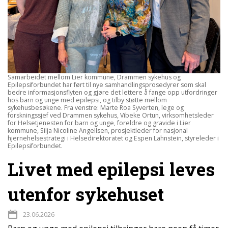
Samarbeidet mellom Lier kommune, Drammen sykehus og
Epilepsiforbundet har ført til nye samhandlingsprosedyrer som skal
bedre informasjonsflyten og gjøre det lettere å fange opp utfordringer
hos barn og unge med epilepsi, og tilby støtte mellom
sykehusbesøkene. Fra venstre: Marte Roa Syverten, lege og
forskningssjef ved Drammen sykehus, Vibeke Ortun, virksomhetsleder
for Helsetjenesten for barn og unge, foreldre og gravide i Lier
kommune, Silja Nicoline Angellsen, prosjektleder for nasjonal
hjernehelsestrategi i Helsedirektoratet og Espen Lahnstein, styreleder i
Epilepsiforbundet.
Livet med epilepsi leves
utenfor sykehuset
23.06.2026