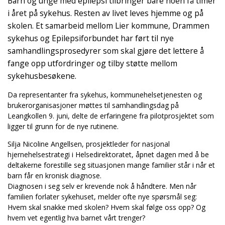
Barn og unge med epilepsi tilbringer bare noen få timer
i året på sykehus. Resten av livet leves hjemme og på
skolen. Et samarbeid mellom Lier kommune, Drammen
sykehus og Epilepsiforbundet har ført til nye
samhandlingsprosedyrer som skal gjøre det lettere å
fange opp utfordringer og tilby støtte mellom
sykehusbesøkene.
Da representanter fra sykehus, kommunehelsetjenesten og
brukerorganisasjoner møttes til samhandlingsdag på
Leangkollen 9. juni, delte de erfaringene fra pilotprosjektet som
ligger til grunn for de nye rutinene.
Silja Nicoline Angellsen, prosjektleder for nasjonal
hjernehelsestrategi i Helsedirektoratet, åpnet dagen med å be
deltakerne forestille seg situasjonen mange familier står i når et
barn får en kronisk diagnose.
Diagnosen i seg selv er krevende nok å håndtere. Men når
familien forlater sykehuset, melder ofte nye spørsmål seg:
Hvem skal snakke med skolen? Hvem skal følge oss opp? Og
hvem vet egentlig hva barnet vårt trenger?