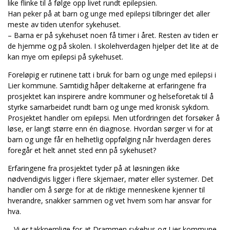
like flinke til å følge opp livet rundt epilepsien.
Han peker på at barn og unge med epilepsi tilbringer det aller
meste av tiden utenfor sykehuset.
– Barna er på sykehuset noen få timer i året. Resten av tiden er
de hjemme og på skolen. I skolehverdagen hjelper det lite at de
kan mye om epilepsi på sykehuset.
Foreløpig er rutinene tatt i bruk for barn og unge med epilepsi i
Lier kommune. Samtidig håper deltakerne at erfaringene fra
prosjektet kan inspirere andre kommuner og helseforetak til å
styrke samarbeidet rundt barn og unge med kronisk sykdom.
Prosjektet handler om epilepsi. Men utfordringen det forsøker å
løse, er langt større enn én diagnose. Hvordan sørger vi for at
barn og unge får en helhetlig oppfølging når hverdagen deres
foregår et helt annet sted enn på sykehuset?
Erfaringene fra prosjektet tyder på at løsningen ikke
nødvendigvis ligger i flere skjemaer, møter eller systemer. Det
handler om å sørge for at de riktige menneskene kjenner til
hverandre, snakker sammen og vet hvem som har ansvar for
hva.
– Vi er takknemlige for at Drammen sykehus og Lier kommune