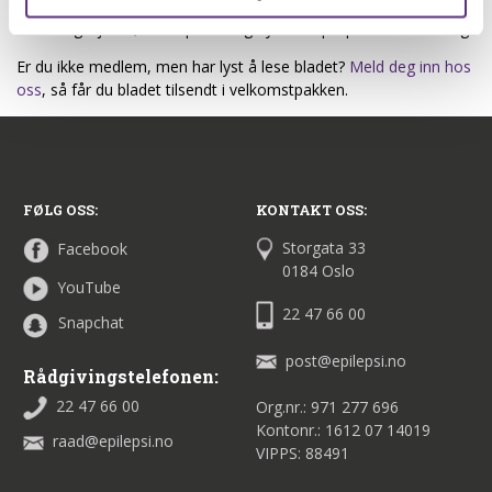
Ellers får du som vanlig også Forskningsnytt fra
forskningssjefen, Eldrespalten og nytt fra Epilepsiforbundet Ung.
Er du ikke medlem, men har lyst å lese bladet?
Meld deg inn hos
oss
, så får du bladet tilsendt i velkomstpakken.
FØLG OSS:
KONTAKT OSS:
Storgata 33
Facebook
0184 Oslo
YouTube
22 47 66 00
Snapchat
post@epilepsi.no
Rådgivingstelefonen:
22 47 66 00
Org.nr.: 971 277 696
Kontonr.: 1612 07 14019
raad@epilepsi.no
VIPPS: 88491