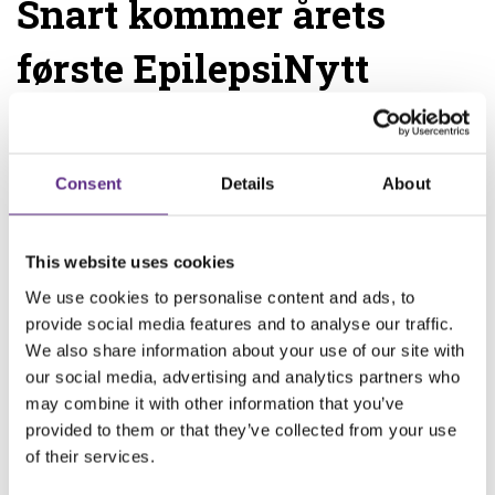
Snart kommer årets
første EpilepsiNytt
Årets første utgave av medlemsbladet EpilepsiNytt
sendes ut til medlemmene våre i disse dager. Denne
gangen handler det om livet etter en epilepsioperasjon.
Consent
Details
About
Hvordan blir livet etter at legene har fjernet det
området i hjernen som gir anfall?
This website uses cookies
Omtrent 30 personer blir årlig operert for epilepsi i Norge.
Mange av dem har høye forventninger til livet etterpå.
We use cookies to personalise content and ads, to
Ergoterapeut Helene Myklebust Letén jobber ved
provide social media features and to analyse our traffic.
Spesialsykehuset for epilepsi, og har skrevet en masteroppgave
We also share information about your use of our site with
om livet etter operasjon: “Hverdagslivet etter epilepsioperasjon
our social media, advertising and analytics partners who
– det synlige og usynlige arbeidet”. I EpilepsiNytt forteller hun
may combine it with other information that you’ve
hva hun fant ut.
provided to them or that they’ve collected from your use
Vi har også snakket med en ung mann og en dame som begge
of their services.
er epilepsiopererte. Hvordan operasjonen endret livene deres,
kan du også lese i EpilepsiNytt.