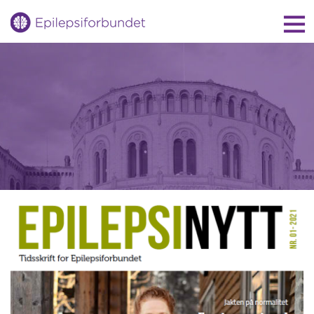
Gå
til
innholdet