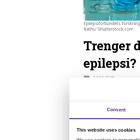
Epilepsiforbundets forskning
Raths/ Shutterstock.com
Trenger d
epilepsi?
24.02.2025
Epilepsiforbundets 
kunnskap og bedre 
som ønsker å belyse
Consent
forskjell.
This website uses cookies
Hva kan du søke støtte
We use cookies to personalis