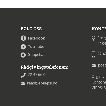
FØLG OSS:
KONTA
Stor
Facebook
0184
YouTube
22 4
Snapchat
post
Rådgivingstelefonen:
22 47 66 00
Org.nr.:
Kontonr
raad@epilepsi.no
VIPPS: 