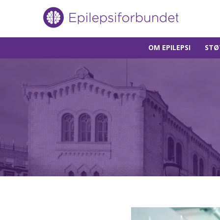
Gå
OM EPILEPSI
STØ
til
innholdet