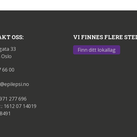
KT OSS:
VI FINNES FLERE STE
gata 33
Finn ditt lokallag
 Oslo
7 66 00
@epilepsi.no
 971 277 696
.: 1612 07 14019
88491