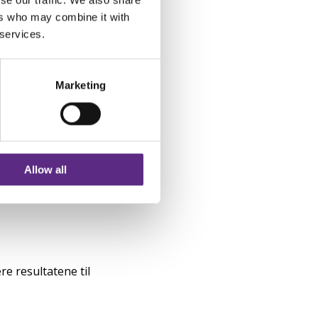
ers who may combine it with
 services.
joner, så lenge
Marketing
Allow all
e resultatene til