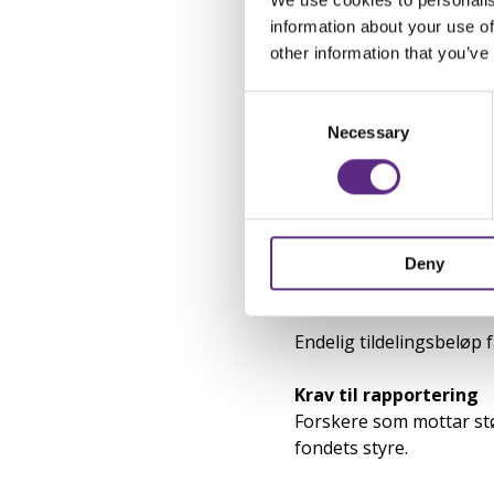
Du kan søke støtte inne
information about your use of
• Medisinsk forskning
other information that you’ve
• Helsefaglig forskning
Consent
Helsefaglig forskning i
Selection
Necessary
forskningen er i tråd m
Hvor mye kan du søke
Det kan tildeles støtte på
Deny
• kr. 150.000,-
Endelig tildelingsbeløp
Krav til rapportering
Forskere som mottar støt
fondets styre.