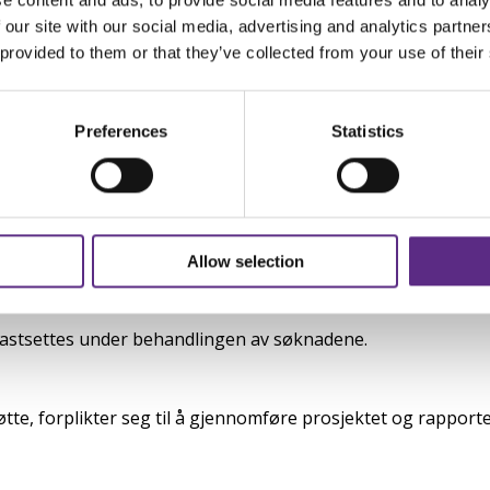
n følgende kategorier:
 our site with our social media, advertising and analytics partn
 provided to them or that they’ve collected from your use of their
nkluderer prosjekter både innenfor og utenfor helseinstitus
Preferences
Statistics
ed fondets formål.
 om?
 inntil:
Allow selection
 fastsettes under behandlingen av søknadene.
te, forplikter seg til å gjennomføre prosjektet og rapporter