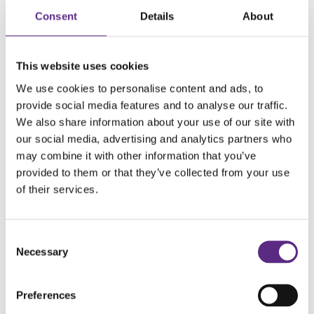
Consent
Details
About
Vaniljepannacotta med hvit sjokolade og bringebærcoulis a la
Mette.
This website uses cookies
Jeg hadde vært på kurs på SSE og smakt på mye som
We use cookies to personalise content and ads, to
ikke smakte så godt. Oppskrifter basert på utregninger
provide social media features and to analyse our traffic.
av fettinnhold og lite karbohydrater, ikke mat utviklet
We also share information about your use of our site with
for å smake himmelsk.
our social media, advertising and analytics partners who
may combine it with other information that you’ve
Noen skulle sagt til meg ”slapp av, du skal ikke lage
blasse etterligninger av mat du spiste før. Du skal spise
provided to them or that they’ve collected from your use
nytt. Saftige nøttebrød med ekte majones og reker
of their services.
eller kanskje muffins og ostekake til frokost. Mørnet
indrefilet på kremet grønnsakspuré. Pasta carbonara
med bacon. Pizza med rømmedressing. Ovnsbakt fisk
Consent
med smørdampete grønnsaker og sitronsaus. Du skal
Necessary
Selection
kose deg.”
Jeg kjøpte meg en kjøkkenvekt og gikk i butikken med
Preferences
helt nye øyne. Plutselig var det som nesten alt i hyllene
ikke angikk meg lenger. Nå var det bare de grønne