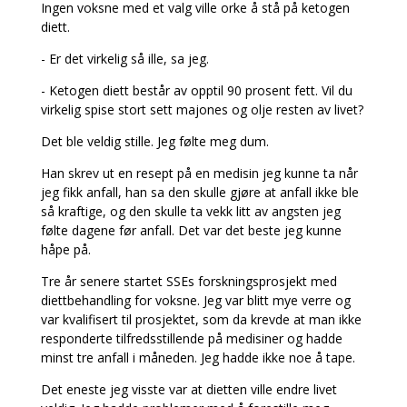
Ingen voksne med et valg ville orke å stå på ketogen
diett.
- Er det virkelig så ille, sa jeg.
- Ketogen diett består av opptil 90 prosent fett. Vil du
virkelig spise stort sett majones og olje resten av livet?
Det ble veldig stille. Jeg følte meg dum.
Han skrev ut en resept på en medisin jeg kunne ta når
jeg fikk anfall, han sa den skulle gjøre at anfall ikke ble
så kraftige, og den skulle ta vekk litt av angsten jeg
følte dagene før anfall. Det var det beste jeg kunne
håpe på.
Tre år senere startet SSEs forskningsprosjekt med
diettbehandling for voksne. Jeg var blitt mye verre og
var kvalifisert til prosjektet, som da krevde at man ikke
responderte tilfredsstillende på medisiner og hadde
minst tre anfall i måneden. Jeg hadde ikke noe å tape.
Det eneste jeg visste var at dietten ville endre livet