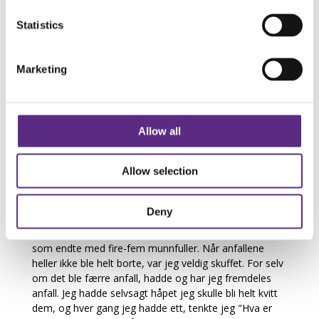
grønnsakene som gjaldt. Bare å gå rett forbi alt av
Statistics
ferdigmat, farsemat, snop, snacks, brød, brus, øl, juice,
kaker, kjeks, bakevarer. Det var en rar, dyr handlekurv:
Valnøtter, egg, ren fisk, ekte majones, olje, avokado,
Marketing
agurk, kremfløte, oliven. Jeg leste innholdsfortegnelser
og ble veldig overrasket over hvor mye sukker som
egentlig tilsettes i alt mulig. Så måtte jeg til
spesialbutikk (mye av dette er nå helt vanlig å finne selv
Allow all
i lavprisbutikker) og kom ut med en enda rarere, enda
dyrere handlekurv: Linfrø, sesamfrø, mandelmel,
fiberhusk, sukrin, glutenfrie produkter,
Allow selection
Johannesbrødkjernemel. Masse gode, økologiske
produkter uten tilsatt sukker.
Deny
De lange veie- og regneritualene før hvert måltid var
ganske kjedelige og langdryge, det ble lange ritualer
som endte med fire-fem munnfuller. Når anfallene
heller ikke ble helt borte, var jeg veldig skuffet. For selv
om det ble færre anfall, hadde og har jeg fremdeles
anfall. Jeg hadde selvsagt håpet jeg skulle bli helt kvitt
dem, og hver gang jeg hadde ett, tenkte jeg "Hva er