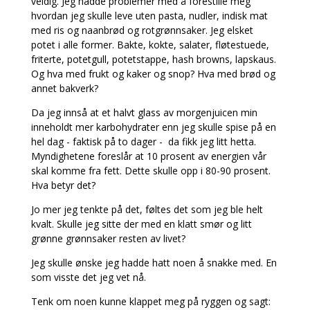
veldig. Jeg hadde problemer med å forestille meg
hvordan jeg skulle leve uten pasta, nudler, indisk mat
med ris og naanbrød og rotgrønnsaker. Jeg elsket
potet i alle former. Bakte, kokte, salater, fløtestuede,
friterte, potetgull, potetstappe, hash browns, lapskaus.
Og hva med frukt og kaker og snop? Hva med brød og
annet bakverk?
Da jeg innså at et halvt glass av morgenjuicen min
inneholdt mer karbohydrater enn jeg skulle spise på en
hel dag - faktisk på to dager - da fikk jeg litt hetta.
Myndighetene foreslår at 10 prosent av energien vår
skal komme fra fett. Dette skulle opp i 80-90 prosent.
Hva betyr det?
Jo mer jeg tenkte på det, føltes det som jeg ble helt
kvalt. Skulle jeg sitte der med en klatt smør og litt
grønne grønnsaker resten av livet?
Jeg skulle ønske jeg hadde hatt noen å snakke med. En
som visste det jeg vet nå.
Tenk om noen kunne klappet meg på ryggen og sagt: