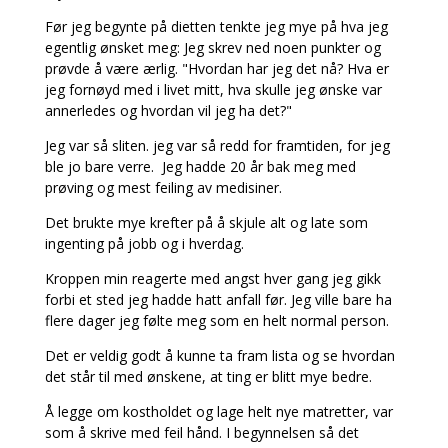
Før jeg begynte på dietten tenkte jeg mye på hva jeg
egentlig ønsket meg: Jeg skrev ned noen punkter og
prøvde å være ærlig. "Hvordan har jeg det nå? Hva er
jeg fornøyd med i livet mitt, hva skulle jeg ønske var
annerledes og hvordan vil jeg ha det?"
Jeg var så sliten. jeg var så redd for framtiden, for jeg
ble jo bare verre. Jeg hadde 20 år bak meg med
prøving og mest feiling av medisiner.
Det brukte mye krefter på å skjule alt og late som
ingenting på jobb og i hverdag.
Kroppen min reagerte med angst hver gang jeg gikk
forbi et sted jeg hadde hatt anfall før. Jeg ville bare ha
flere dager jeg følte meg som en helt normal person.
Det er veldig godt å kunne ta fram lista og se hvordan
det står til med ønskene, at ting er blitt mye bedre.
Å legge om kostholdet og lage helt nye matretter, var
som å skrive med feil hånd. I begynnelsen så det