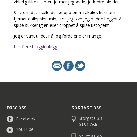
virkelig ikke ut, men jo mer jeg øvde, jo bedre ble det.
Selv om det skulle dukke opp en mirakuløs kur som
fjernet epilepsien min, tror jeg ikke jeg hadde begynt å
spise sukker igjen eller droppet å spise ketogent.
Jeg er vant til det nå, og fordelene er mange.
Les flere blogginnlegg
FØLG OSS:
KONTAKT OSS:
Storgata 33
Facebook
0184 Oslo
YouTube
22 47 66 00