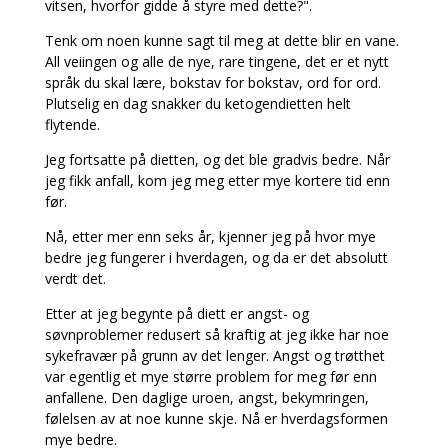
vitsen, hvorfor gidde å styre med dette?".
Tenk om noen kunne sagt til meg at dette blir en vane.
All veiingen og alle de nye, rare tingene, det er et nytt
språk du skal lære, bokstav for bokstav, ord for ord.
Plutselig en dag snakker du ketogendietten helt
flytende.
Jeg fortsatte på dietten, og det ble gradvis bedre. Når
jeg fikk anfall, kom jeg meg etter mye kortere tid enn
før.
Nå, etter mer enn seks år, kjenner jeg på hvor mye
bedre jeg fungerer i hverdagen, og da er det absolutt
verdt det.
Etter at jeg begynte på diett er angst- og
søvnproblemer redusert så kraftig at jeg ikke har noe
sykefravær på grunn av det lenger. Angst og trøtthet
var egentlig et mye større problem for meg før enn
anfallene. Den daglige uroen, angst, bekymringen,
følelsen av at noe kunne skje. Nå er hverdagsformen
mye bedre.