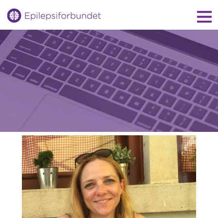
Gå
til
innholdet