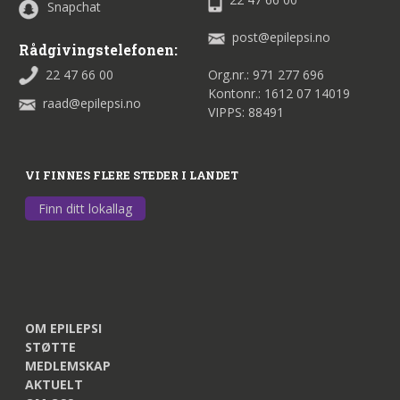
Snapchat
post@epilepsi.no
Rådgivingstelefonen:
22 47 66 00
Org.nr.: 971 277 696
Kontonr.: 1612 07 14019
raad@epilepsi.no
VIPPS: 88491
VI FINNES FLERE STEDER I LANDET
Finn ditt lokallag
OM EPILEPSI
STØTTE
MEDLEMSKAP
AKTUELT