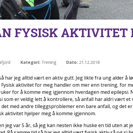
N FYSISK AKTIVITET
fjord
Kategori:
Trening
Dato:
21.12.2018
 har jeg alltid vært en aktiv gutt. Jeg likte fra ung alder å 
. Fysisk aktivitet for meg handler om mer enn trening, for me
ruker for å komme meg igjennom hverdagen med epilepsi. Nå
 som er veldig lett å kontrollere, så anfall har aldri vært et
 det med andre tilleggsproblemer enn bare anfall, og det er
sk aktivitet hjelper meg å komme igjennom.
en jeg var 5 år, så jeg kan nesten ikke huske en tid uten at 
ad. På samme tid så har jeg alltid vært fysisk aktiv så og si h