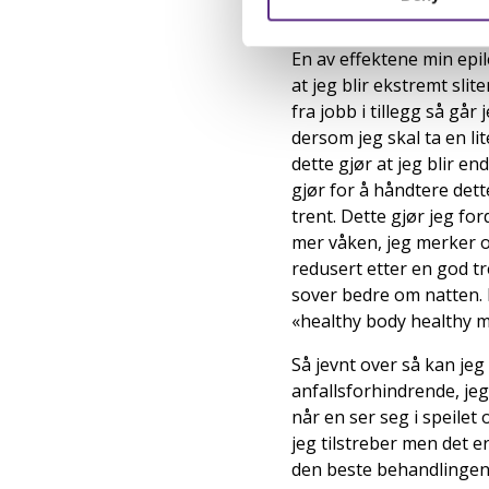
epilepsien.
En av effektene min epil
at jeg blir ekstremt sli
fra jobb i tillegg så går 
dersom jeg skal ta en li
dette gjør at jeg blir e
gjør for å håndtere dett
trent. Dette gjør jeg for
mer våken, jeg merker og
redusert etter en god t
sover bedre om natten. N
«healthy body healthy m
Så jevnt over så kan jeg 
anfallsforhindrende, jeg
når en ser seg i speilet
jeg tilstreber men det e
den beste behandlingen je