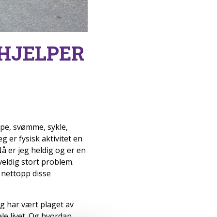
 HJELPER
løpe, svømme, sykle,
g er fysisk aktivitet en
 er jeg heldig og er en
 veldig stort problem.
 nettopp disse
jeg har vært plaget av
ele livet. Og hvordan