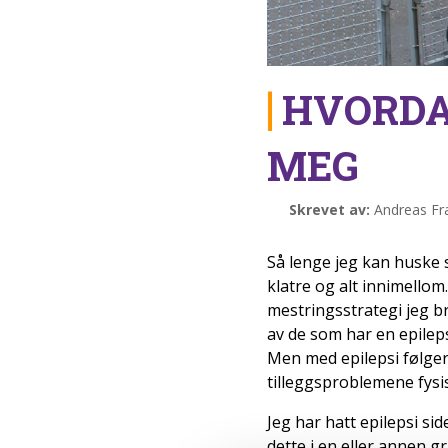
HVORDA
MEG
Skrevet av:
Andreas Fra
Så lenge jeg kan huske så
klatre og alt innimellom
mestringsstrategi jeg b
av de som har en epilepsi
Men med epilepsi følger
tilleggsproblemene fysi
Jeg har hatt epilepsi sid
dette i en eller annen gr