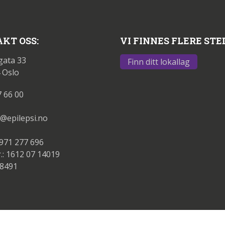
KT OSS:
VI FINNES FLERE STE
gata 33
Finn ditt lokallag
 Oslo
7 66 00
@epilepsi.no
 971 277 696
.: 1612 07 14019
88491