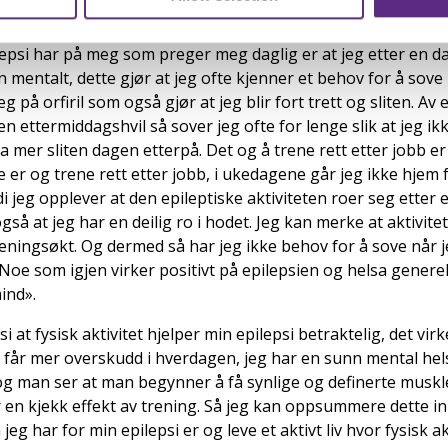
epsi har på meg som preger meg daglig er at jeg etter en da
ten mentalt, dette gjør at jeg ofte kjenner et behov for å so
jeg på orfiril som også gjør at jeg blir fort trett og sliten. Av 
ten ettermiddagshvil så sover jeg ofte for lenge slik at jeg i
nda mer sliten dagen etterpå. Det og å trene rett etter jobb e
e er og trene rett etter jobb, i ukedagene går jeg ikke hjem 
di jeg opplever at den epileptiske aktiviteten roer seg etter 
så at jeg har en deilig ro i hodet. Jeg kan merke at aktivite
reningsøkt. Og dermed så har jeg ikke behov for å sove når
oe som igjen virker positivt på epilepsien og helsa generelt
ind».
si at fysisk aktivitet hjelper min epilepsi betraktelig, det vir
 får mer overskudd i hverdagen, jeg har en sunn mental helse
 og man ser at man begynner å få synlige og definerte muskle
r en kjekk effekt av trening. Så jeg kan oppsummere dette i
g har for min epilepsi er og leve et aktivt liv hvor fysisk ak