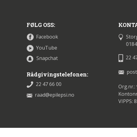
FØLG OSS:
KONTA
Stor
Facebook
0184
YouTube
22 4
Snapchat
post
Rådgivingstelefonen:
22 47 66 00
Org.nr.:
Kontonr
raad@epilepsi.no
VIPPS: 