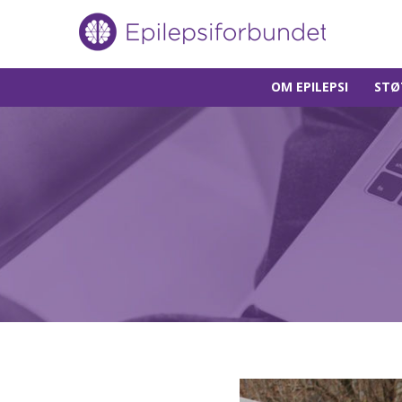
Gå
OM EPILEPSI
STØ
til
innholdet