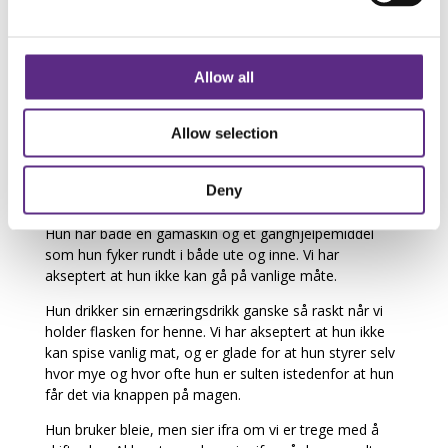
Når man har båret på tilsammen fire barn, så kjenner
man til det meste av de forskjellige bevegelsene i mors
liv. Dette var noe helt annerledes. I tillegg var hun mye
Allow all
mer rolig "der inne" enn sine storesøstre. Mamma-
teorien er at hun krampet mye og dermed var mer
rolig og sov...
Allow selection
Hun har ifølge sin lille storesøster "Emily-språket". Hun
gjør seg stort sett forstått via lyder og kroppsspråk. Vi
Deny
har akseptert at hun ikke har et vanlig språk.
Hun har både en gåmaskin og et ganghjelpemiddel
som hun fyker rundt i både ute og inne. Vi har
akseptert at hun ikke kan gå på vanlige måte.
Hun drikker sin ernæringsdrikk ganske så raskt når vi
holder flasken for henne. Vi har akseptert at hun ikke
kan spise vanlig mat, og er glade for at hun styrer selv
hvor mye og hvor ofte hun er sulten istedenfor at hun
får det via knappen på magen.
Hun bruker bleie, men sier ifra om vi er trege med å