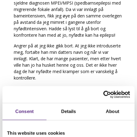
sjeldne diagnosen MPEI/MPSI (spedbarnsepilepsi med
migrerende fokale anfall). Da vi var innlagt på
barneintensiven, fikk jeg øye på den samme overlegen
på avstand da jeg mimret i gangene utenfor
nyfødtintensiven. Hadde så lyst til å gå bort og
konfrontere han med at jo, nyfødte kan ha epilepsi!
Angrer på at jeg ikke gikk bort. At jeg ikke introduserte
meg, fortalte han min datters navn og når vi var
innlagt. Klart, de har mange pasienter, men etter hvert
ville han jo ha husket henne og oss. Det er ikke hver
dag de har nyfødte med kramper som er vanskelig å
kontrollere.
Når man fremdeles møter overleger som har lang
yrkeskarriere og som nekter for at nyfødte kan ha
epilepsi, ja, det viser vel at vi fortsatt har en vei å gå.
For å gjøre epilepsi mer kjent. Få ut mer informasjon.
Consent
Details
About
Gjøre sykdommen mindre tabubelagt. Vise mangfoldet.
Epilepsi er mer enn selve anfallene og eventuelt
diagnosen. All tileggsproblematikken som noen har.
This website uses cookies
Utfordringer i dagliglivet og bivirkninger av medisiner,