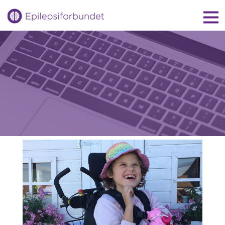
Gå
til
innholdet