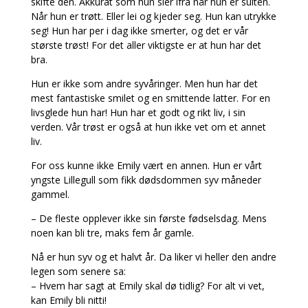
skifte den. Akkurat som hun sier ifra når hun er sulten.
Når hun er trøtt. Eller lei og kjeder seg. Hun kan utrykke
seg! Hun har per i dag ikke smerter, og det er vår
største trøst! For det aller viktigste er at hun har det
bra.
Hun er ikke som andre syvåringer. Men hun har det
mest fantastiske smilet og en smittende latter. For en
livsglede hun har! Hun har et godt og rikt liv, i sin
verden. Vår trøst er også at hun ikke vet om et annet
liv.
For oss kunne ikke Emily vært en annen. Hun er vårt
yngste Lillegull som fikk dødsdommen syv måneder
gammel.
– De fleste opplever ikke sin første fødselsdag. Mens
noen kan bli tre, maks fem år gamle.
Nå er hun syv og et halvt år. Da liker vi heller den andre
legen som senere sa:
– Hvem har sagt at Emily skal dø tidlig? For alt vi vet,
kan Emily bli nitti!