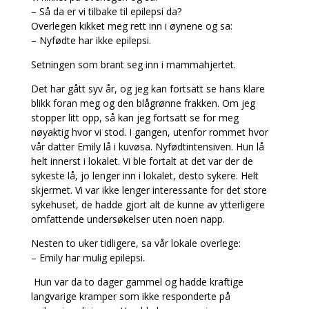
– Så da er vi tilbake til epilepsi da?
Overlegen kikket meg rett inn i øynene og sa:
– Nyfødte har ikke epilepsi.
Setningen som brant seg inn i mammahjertet.
Det har gått syv år, og jeg kan fortsatt se hans klare
blikk foran meg og den blågrønne frakken. Om jeg
stopper litt opp, så kan jeg fortsatt se for meg
nøyaktig hvor vi stod. I gangen, utenfor rommet hvor
vår datter Emily lå i kuvøsa. Nyfødtintensiven. Hun lå
helt innerst i lokalet. Vi ble fortalt at det var der de
sykeste lå, jo lenger inn i lokalet, desto sykere. Helt
skjermet. Vi var ikke lenger interessante for det store
sykehuset, de hadde gjort alt de kunne av ytterligere
omfattende undersøkelser uten noen napp.
Nesten to uker tidligere, sa vår lokale overlege:
– Emily har mulig epilepsi.
Hun var da to dager gammel og hadde kraftige
langvarige kramper som ikke responderte på