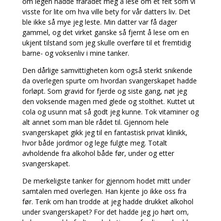
om legen hadde frarådet meg å lese om et felt som vi
visste for lite om hva ville bety for vår datters liv. Det
ble ikke så mye jeg leste. Min datter var få dager
gammel, og det virket ganske så fjernt å lese om en
ukjent tilstand som jeg skulle overføre til et fremtidig
barne- og voksenliv i mine tanker.
Den dårlige samvittigheten kom også sterkt snikende
da overlegen spurte om hvordan svangerskapet hadde
forløpt. Som gravid for fjerde og siste gang, nøt jeg
den voksende magen med glede og stolthet. Kuttet ut
cola og usunn mat så godt jeg kunne. Tok vitaminer og
alt annet som man ble rådet til. Gjennom hele
svangerskapet gikk jeg til en fantastisk privat klinikk,
hvor både jordmor og lege fulgte meg. Totalt
avholdende fra alkohol både før, under og etter
svangerskapet.
De merkeligste tanker for gjennom hodet mitt under
samtalen med overlegen. Han kjente jo ikke oss fra
før. Tenk om han trodde at jeg hadde drukket alkohol
under svangerskapet? For det hadde jeg jo hørt om,