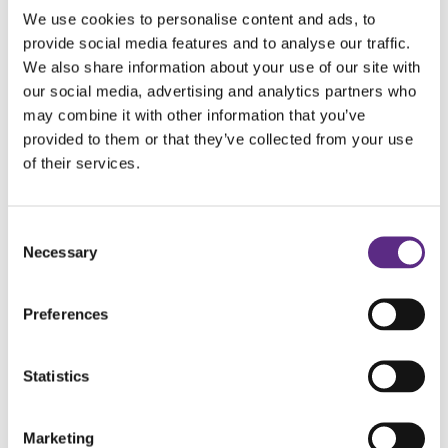
for å nevne noe. Og det viktigste av alt:
We use cookies to personalise content and ads, to
provide social media features and to analyse our traffic.
Vise mennesket bak epilepsien og diagnosen. Se barnet!
We also share information about your use of our site with
Til tross for over hundre anfall i døgnet i den verste
our social media, advertising and analytics partners who
stormperioden over et par måneder i hennes første
may combine it with other information that you’ve
leveår, er det ikke lenger epilepsien som preger
provided to them or that they’ve collected from your use
hverdagen hennes. Selv om hun har kontinuerlig
epileptisk aktivitet, så er det veldig sjelden vi ser et
of their services.
tydelig anfall. Diagnosen skyldes trolig en mutasjon i et
gen. Nøyaktig hvilken genfeil hun har, fikk vi rede på
etter omfattende blodprøver da hun var fem år. Det
Consent
var nyoppstått, altså ikke "arvet" fra oss foreldre. Rett
Necessary
Selection
og slett uflaks. Denne gang var det vår datter det skulle
ramme. En stund etter fødselen kom jeg på noen
spesielle bevegelser jeg kjente inni magen. En dag jeg
Preferences
klippet hekken i hagen, et par uker før termin. Trodde
en stund at fødselen var nært forestående. Men så
stilnet det.
Statistics
Siden har jeg skjønt at det trolig var Emily som
krampet i magen.
Marketing