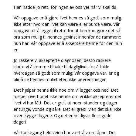
Han hadde jo rett, for ingen av oss vet når vi skal dø.
Vår oppgave er å gjøre livet hennes så godt som mulig.
Ikke etter hvordan livet kan være eller burde være. Vår
oppgave er å legge til rette for at hun kan gjøre det så
bra som mulig til hennes gevinst innenfor de rammene
hun har. Vår oppgave er å akseptere henne for den hun
er.
Jo raskere vi aksepterte diagnosen, desto raskere
klarte vi å komme tilbake til dagliglivet for å takle
hverdagen så godt som mulig. Vår oppgave var, er og
blir å se hennes muligheter, ikke begrensninger.
Det hjelper henne ikke noe om vi legger oss ned. Det
hjelper overhodet ikke henne om vi ikke aksepterer det
livet vi har fått. Det er greit at noen stunder og dager
er tunge, vonde og såre. Det er greit! Men det skal ikke
overskygge dagene. Og det er heldigvis flest gode
dager!
Vår tankegang hele veien har vært å være åpne. Det