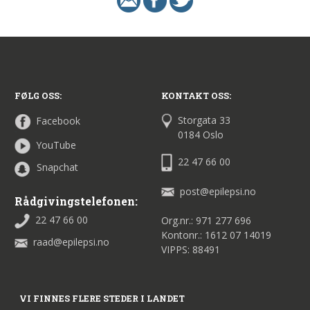
FØLG OSS:
KONTAKT OSS:
Storgata 33
Facebook
0184 Oslo
YouTube
22 47 66 00
Snapchat
post@epilepsi.no
Rådgivingstelefonen:
22 47 66 00
Org.nr.: 971 277 696
Kontonr.: 1612 07 14019
raad@epilepsi.no
VIPPS: 88491
VI FINNES FLERE STEDER I LANDET