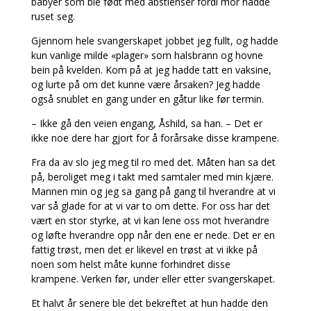
babyer som ble født med abstienser fordi mor hadde
ruset seg.
Gjennom hele svangerskapet jobbet jeg fullt, og hadde
kun vanlige milde «plager» som halsbrann og hovne
bein på kvelden. Kom på at jeg hadde tatt en vaksine,
og lurte på om det kunne være årsaken? Jeg hadde
også snublet en gang under en gåtur like før termin.
– Ikke gå den veien engang, Åshild, sa han. – Det er
ikke noe dere har gjort for å forårsake disse krampene.
Fra da av slo jeg meg til ro med det. Måten han sa det
på, beroliget meg i takt med samtaler med min kjære.
Mannen min og jeg sa gang på gang til hverandre at vi
var så glade for at vi var to om dette. For oss har det
vært en stor styrke, at vi kan lene oss mot hverandre
og løfte hverandre opp når den ene er nede. Det er en
fattig trøst, men det er likevel en trøst at vi ikke på
noen som helst måte kunne forhindret disse
krampene. Verken før, under eller etter svangerskapet.
Et halvt år senere ble det bekreftet at hun hadde den