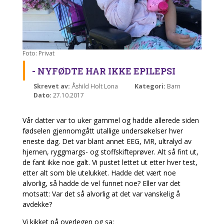
Foto: Privat
- NYFØDTE HAR IKKE EPILEPSI
Skrevet av:
Åshild Holt Lona
Kategori:
Barn
Dato:
27.10.2017
Vår datter var to uker gammel og hadde allerede siden
fødselen gjennomgått utallige undersøkelser hver
eneste dag. Det var blant annet EEG, MR, ultralyd av
hjernen, ryggmargs- og stoffskifteprøver. Alt så fint ut,
de fant ikke noe galt. Vi pustet lettet ut etter hver test,
etter alt som ble utelukket. Hadde det vært noe
alvorlig, så hadde de vel funnet noe? Eller var det
motsatt: Var det så alvorlig at det var vanskelig å
avdekke?
Vi kikket på overlegen og sa: