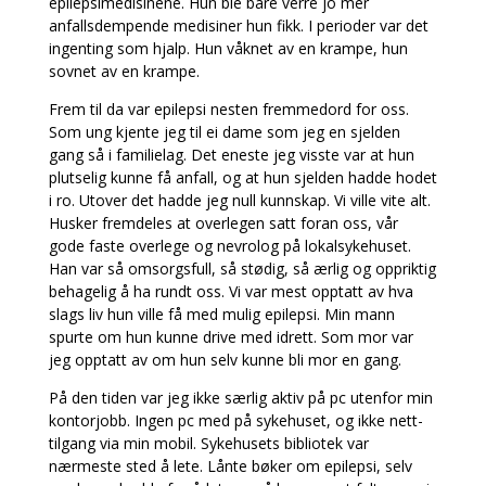
epilepsimedisinene. Hun ble bare verre jo mer
anfallsdempende medisiner hun fikk. I perioder var det
ingenting som hjalp. Hun våknet av en krampe, hun
sovnet av en krampe.
Frem til da var epilepsi nesten fremmedord for oss.
Som ung kjente jeg til ei dame som jeg en sjelden
gang så i familielag. Det eneste jeg visste var at hun
plutselig kunne få anfall, og at hun sjelden hadde hodet
i ro. Utover det hadde jeg null kunnskap. Vi ville vite alt.
Husker fremdeles at overlegen satt foran oss, vår
gode faste overlege og nevrolog på lokalsykehuset.
Han var så omsorgsfull, så stødig, så ærlig og oppriktig
behagelig å ha rundt oss. Vi var mest opptatt av hva
slags liv hun ville få med mulig epilepsi. Min mann
spurte om hun kunne drive med idrett. Som mor var
jeg opptatt av om hun selv kunne bli mor en gang.
På den tiden var jeg ikke særlig aktiv på pc utenfor min
kontorjobb. Ingen pc med på sykehuset, og ikke nett-
tilgang via min mobil. Sykehusets bibliotek var
nærmeste sted å lete. Lånte bøker om epilepsi, selv