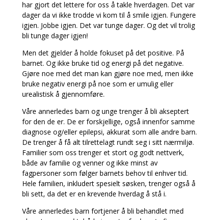
har gjort det lettere for oss å takle hverdagen. Det var
dager da vi ikke trodde vi kom til å smile igjen. Fungere
igjen. Jobbe igjen. Det var tunge dager. Og det vil trolig
bli tunge dager igjen!
Men det gjelder å holde fokuset på det positive. På
barnet. Og ikke bruke tid og energi på det negative.
Gjøre noe med det man kan gjøre noe med, men ikke
bruke negativ energi på noe som er umulig eller
urealistisk å gjennomføre.
Våre annerledes barn og unge trenger å bli akseptert
for den de er. De er forskjellige, også innenfor samme
diagnose og/eller epilepsi, akkurat som alle andre barn.
De trenger å få alt tilrettelagt rundt seg i sitt nærmiljø.
Familier som oss trenger et stort og godt nettverk,
både av familie og venner og ikke minst av
fagpersoner som følger barnets behov til enhver tid.
Hele familien, inkludert spesielt søsken, trenger også å
bli sett, da det er en krevende hverdag å stå i.
Våre annerledes barn fortjener å bli behandlet med