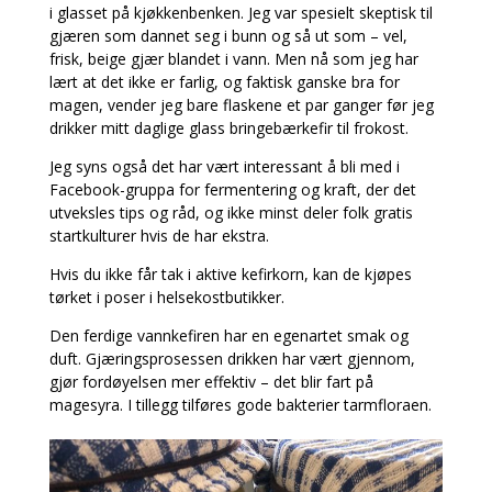
i glasset på kjøkkenbenken. Jeg var spesielt skeptisk til
gjæren som dannet seg i bunn og så ut som – vel,
frisk, beige gjær blandet i vann. Men nå som jeg har
lært at det ikke er farlig, og faktisk ganske bra for
magen, vender jeg bare flaskene et par ganger før jeg
drikker mitt daglige glass bringebærkefir til frokost.
Jeg syns også det har vært interessant å bli med i
Facebook-gruppa for fermentering og kraft, der det
utveksles tips og råd, og ikke minst deler folk gratis
startkulturer hvis de har ekstra.
Hvis du ikke får tak i aktive kefirkorn, kan de kjøpes
tørket i poser i helsekostbutikker.
Den ferdige vannkefiren har en egenartet smak og
duft. Gjæringsprosessen drikken har vært gjennom,
gjør fordøyelsen mer effektiv – det blir fart på
magesyra. I tillegg tilføres gode bakterier tarmfloraen.