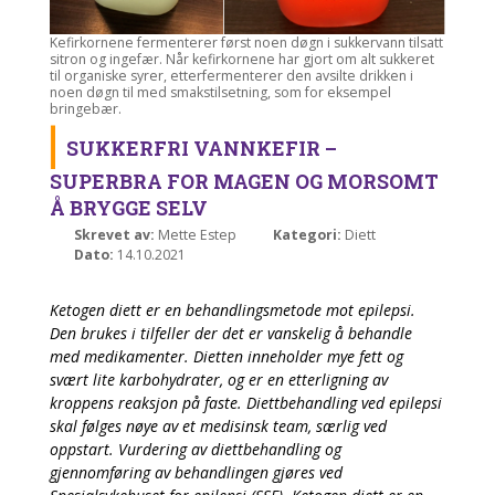
Kefirkornene fermenterer først noen døgn i sukkervann tilsatt
sitron og ingefær. Når kefirkornene har gjort om alt sukkeret
til organiske syrer, etterfermenterer den avsilte drikken i
noen døgn til med smakstilsetning, som for eksempel
bringebær.
SUKKERFRI VANNKEFIR –
SUPERBRA FOR MAGEN OG MORSOMT
Å BRYGGE SELV
Skrevet av:
Mette Estep
Kategori:
Diett
Dato:
14.10.2021
Ketogen diett er en behandlingsmetode mot epilepsi.
Den brukes i tilfeller der det er vanskelig å behandle
med medikamenter. Dietten inneholder mye fett og
svært lite karbohydrater, og er en etterligning av
kroppens reaksjon på faste. Diettbehandling ved epilepsi
skal følges nøye av et medisinsk team, særlig ved
oppstart. Vurdering av diettbehandling og
gjennomføring av behandlingen gjøres ved