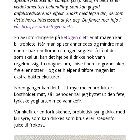
Spesialsykehuset for epilepsi (SSE). Ketogen diett er en
veldokumentert behandling, som kan gi god
anfallsreduserende effekt. Snakk med legen din, dersom
dette høres interessant ut for deg. Du finner mer info i
vår brosjyre om ketogen diett.
En av utfordringene på
ketogen diett
er at magen kan
bli trøblete. Når man spiser annerledes og mindre mat,
endrer bakteriefloraen i magen seg. For å få ut det
som skal ut, kan det hjelpe å drikke nok vann
regelmessig, ta magnesium, spise fiberrike grønnsaker,
frø eller nøtter – og det hjelper å tilføre magen litt
ekstra bakteriekulturer.
Noen ganger kan det bli litt mye meieriprodukter i
kostholdet mitt, så i perioder har jeg byttet ut den fete,
tyrkiske yoghurten med vannkefir.
Vannkefir er en forfriskende, probiotisk syrlig drikk med
kullsyre, som kan drikkes som brus eller istedenfor
juice til frokost.