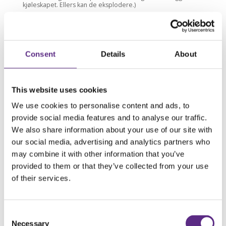
kjøleskapet. Ellers kan de eksplodere.)
Jeg tok utgangspunkt i oppskriften Gry Hammer hadde
lagt ut på
Ren Mat
, men modifiserte noe for å sikre at
drikken ble helt sukkerfri.
Consent
Details
About
Vannkefir grunnoppskrift
40 gram vannkefirkorn
1 l vann
This website uses cookies
30 gram økologisk rårørsukker
½ økologisk sitron i skiver (fjern det gule skallet om du
We use cookies to personalise content and ads, to
ikke får fatt i økologisk sitron)
provide social media features and to analyse our traffic.
10 gram fersk ingefær i skiver
We also share information about your use of our site with
Ha vann og sukker i glasset, rør ut sukkeret til du har
our social media, advertising and analytics partners who
sukkervann.
may combine it with other information that you’ve
Ha i sitron- og ingefærskiver og vannkefirkorn.
provided to them or that they’ve collected from your use
Nå skal blandingen stå i romtemperatur til kefirkornene
of their services.
har spist sukkeret i vannet, det tar rundt to døgn.
Dekk til åpningen av glasset med kledet, ta en strikk
rundt, så kommer det ikke insekter eller støv oppi.
Consent
Hell den ferdige vannkefiren gjennom en sil og kast
Necessary
Selection