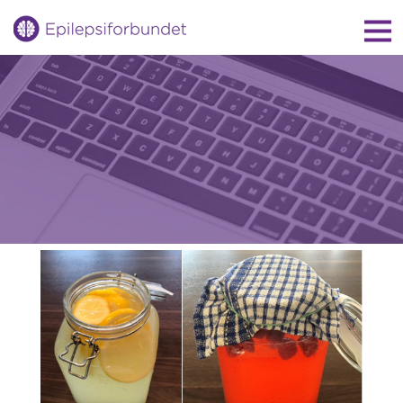
Gå
til
innholdet