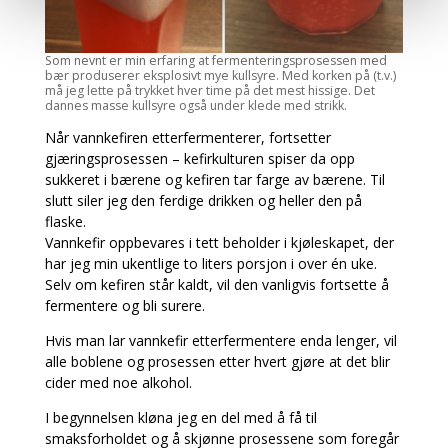
Som nevnt er min erfaring at fermenteringsprosessen med
bær produserer eksplosivt mye kullsyre. Med korken på (t.v.)
må jeg lette på trykket hver time på det mest hissige. Det
dannes masse kullsyre også under klede med strikk.
Når vannkefiren etterfermenterer, fortsetter
gjæringsprosessen – kefirkulturen spiser da opp
sukkeret i bærene og kefiren tar farge av bærene. Til
slutt siler jeg den ferdige drikken og heller den på
flaske.
Vannkefir oppbevares i tett beholder i kjøleskapet, der
har jeg min ukentlige to liters porsjon i over én uke.
Selv om kefiren står kaldt, vil den vanligvis fortsette å
fermentere og bli surere.
Hvis man lar vannkefir etterfermentere enda lenger, vil
alle boblene og prosessen etter hvert gjøre at det blir
cider med noe alkohol.
I begynnelsen kløna jeg en del med å få til
smaksforholdet og å skjønne prosessene som foregår