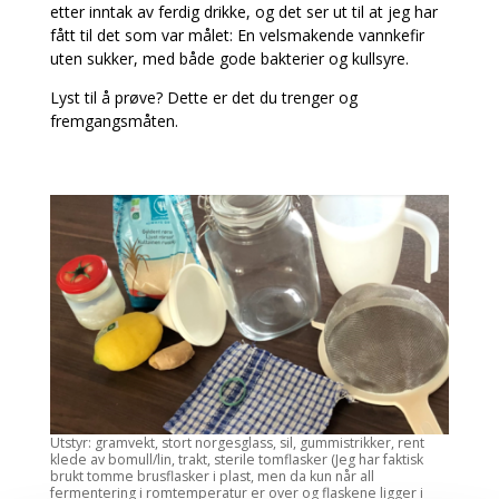
etter inntak av ferdig drikke, og det ser ut til at jeg har
fått til det som var målet: En velsmakende vannkefir
uten sukker, med både gode bakterier og kullsyre.
Lyst til å prøve? Dette er det du trenger og
fremgangsmåten.
Utstyr: gramvekt, stort norgesglass, sil, gummistrikker, rent
klede av bomull/lin, trakt, sterile tomflasker (Jeg har faktisk
brukt tomme brusflasker i plast, men da kun når all
fermentering i romtemperatur er over og flaskene ligger i