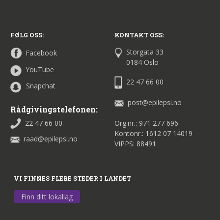
FØLG OSS:
KONTAKT OSS:
Storgata 33
Facebook
0184 Oslo
YouTube
22 47 66 00
Snapchat
post@epilepsi.no
Rådgivingstelefonen:
22 47 66 00
Org.nr.: 971 277 696
Kontonr.: 1612 07 14019
raad@epilepsi.no
VIPPS: 88491
VI FINNES FLERE STEDER I LANDET
Finn ditt lokallag