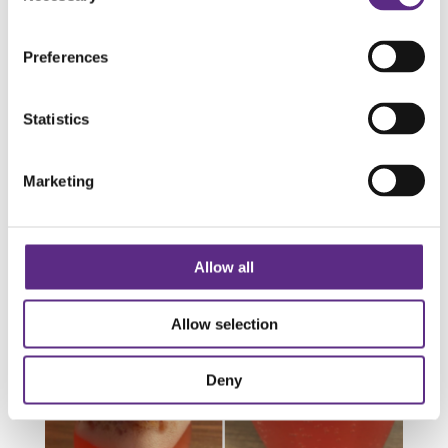
sitron- og ingefærskiver. Vannkefirkornene legger du
over på et rent glass og fyller på med
sukkervann. Dette kalles et “hotell”, settes i kjøleskapet
Preferences
og sikrer vannkefirkulturen næring hvis du ikke skal
brygge en ny porsjon med en gang.
Statistics
I utgangspunktet kan kefiren drikkes som den er nå,
men jeg pleier å etterfermentere den ved å tilsette 25
gram bringebær. Dette får også stå på kjøkkenbenken i
Marketing
romtemperatur under kledet med strikk i to døgn.
Allow all
Allow selection
Deny