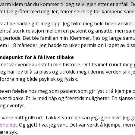
 varm klem når du kommer til deg selv igjen etter et anfall.
ittel. De gråter med deg, ler, feirer seire og tar kampene s
 av at de hadde gitt meg opp. Jeg følte meg hele tiden ønsket. 
en så sterk relasjon mellom en pasient og ansatte, men samt
g periode. Det ble familien min. Klemmer, fjas og lange samt
em i 18 måneder. Jeg hadde to uker permisjon i løpet av di
depunkt for å få livet tilbake
et var vendepunktet i min historie. Det teamet rundt meg 
 jeg har lov til å ta plass og utfolde meg i denne verden slik 
utfordre meg både psykisk og fysisk.
pe en følelse hos meg som pasient som gir lyst til å kjempe 
ivet tilbake. Et liv med håp og fremtidsmuligheter. En sjanse ti
og eventyr.
 være mitt gullkort. Takket være de kan jeg igjen leve!
Jeg g
ppholdet.
Og gjett hva, jeg vant. Det var verdt å kjempe, men 
ære syk.