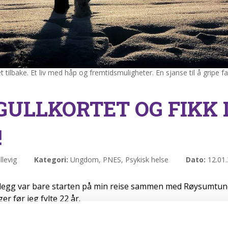
t tilbake. Et liv med håp og fremtidsmuligheter. En sjanse til å gripe f
GULLKORTET OG FIKK 
!
llevig
Kategori:
Ungdom, PNES, Psykisk helse
Dato:
12.01
nlegg var bare starten på min reise sammen med Røysumtune
r før jeg fylte 22 år.
er rett behandling