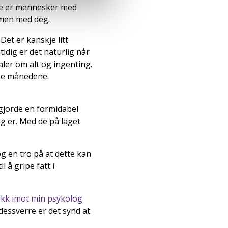
 De er mennesker med
ammen med deg.
Det er kanskje litt
idig er det naturlig når
aler om alt og ingenting.
sse månedene.
gjorde en formidabel
jeg er. Med de på laget
og en tro på at dette kan
l å gripe fatt i
ikk imot min psykolog
dessverre er det synd at