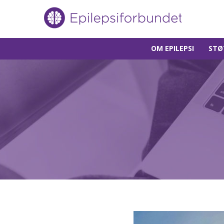
Gå
OM EPILEPSI
STØ
til
innholdet