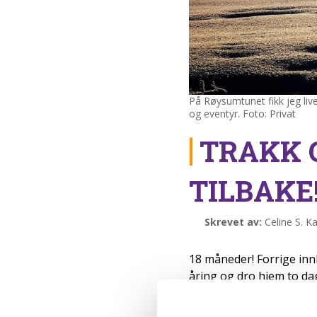
På Røysumtunet fikk jeg live
og eventyr. Foto: Privat
TRAKK 
TILBAKE
Skrevet av:
Celine S. Ka
18 måneder! Forrige in
åring og dro hjem to dage
Forskjellsbehandling 