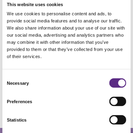
klassekamerater, sier generalsekretær Henrik Peersen i Norsk
This website uses cookies
Epilepsiforbund.
We use cookies to personalise content and ads, to
I filmen leser Prinsessen boken "Rudy og lynmonsteret" som er
provide social media features and to analyse our traffic.
skrevet av den prisbelønte forfatteren Endre Lund Eriksen. Endre
We also share information about your use of our site with
Skandfer står for illustrasjonene i boken som er utgitt på Juritzen
our social media, advertising and analytics partners who
forlag.
may combine it with other information that you’ve
Historien Prinsessen leser for barna handler om Rudy, en
provided to them or that they’ve collected from your use
fryktløs og vilter gutt som en dag får epilepsianfall. Rudy blir
of their services.
først redd og kjeder seg når han ikke lengre kan klatre høyest i
trærne. Men Rudy er ikke en gutt som lar seg temme og vi
følger ham i veien til å gjenvinne hverdagsgleden.
Consent
Necessary
Les flere nyheter
Selection
Preferences
Statistics