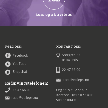
kurs og aktiviteter
FØLG OSS:
KONTAKT OSS:
Storgata 33
Facebook
0184 Oslo
YouTube
22 47 66 00
Snapchat
post@epilepsi.no
Rådgivingstelefonen:
22 47 66 00
Org.nr.: 971 277 696
Kontonr.: 1612 07 14019
raad@epilepsi.no
VIPPS: 88491