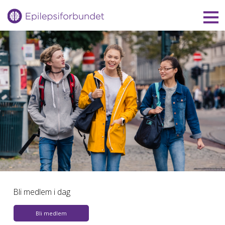
Gå
til
innholdet
Bli medlem i dag
Bli medlem