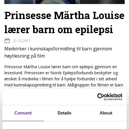
Prinsesse Märtha Louise
lærer barn om epilepsi
21.12.2017
Medvirker i kunnskapsformidling til barn gjennom
høytlesning på film
Prinsesse Märtha Louise lærer barn om epilepsi gjennom en
lesestund. Prinsessen er Norsk Epilepsiforbunds beskytter og
ønsket å medvirke i filmen for å hjelpe forbundet i sitt arbeid
med kunnskapsspredning til barn. Målgruppen for filmen er barn
og unge i førskole og tidlig skole alder.
- Vi er svært takknemlig for å ha Prinsessen med oss i dette
viktige arbeidet. I filmen sprer hun viktig kunnskap om epilepsi på
Consent
Details
About
barns premisser, og vi håper mange barn og familier får glede
av filmen. Filmen kan for eksempel spille en viktig rolle i
opplæring i klassesituasjoner for barn med epilepsi og