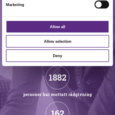
Marketing
DET SISTE ÅRET HAR VÅRE MEDLEMMER
BIDRATT TIL:
Allow all
400
Allow selection
Deny
tusen kroner til forskning
1882
personer har mottatt rådgivning
162