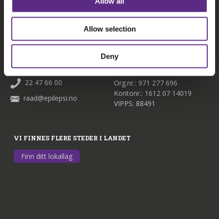
Allow all
Storgata 33
Facebook
0184 Oslo
Allow selection
YouTube
22 47 66 00
Snapchat
Deny
post@epilepsi.no
Rådgivingstelefonen:
22 47 66 00
Org.nr.: 971 277 696
Kontonr.: 1612 07 14019
raad@epilepsi.no
VIPPS: 88491
VI FINNES FLERE STEDER I LANDET
Finn ditt lokallag