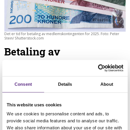
Det er tid for betaling av medlemskontingenten for 2025. Foto: Peter
Stein/ Shutterstock.com
Betaling av
medlemskontingenten
for 2025
Consent
Details
About
20.01.2025
Epilepsiforbundet sender i disse dager ut
This website uses cookies
medlemskontingenten for 2025. Vi takker alle våre
medlemmer for den viktige støtten, og håper at dere
We use cookies to personalise content and ads, to
fortsatt vil være medlem hos oss. Kontingenten sender
provide social media features and to analyse our traffic.
We also share information about your use of our site with
vi ut både på SMS, mail, Vipps og e-faktura. De vi ikke