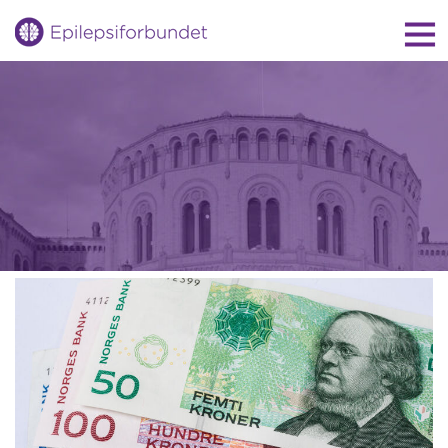
Gå
til
innholdet